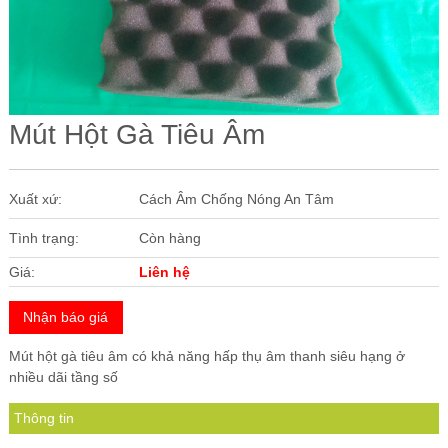
Các Loại Cửa
Ốc Vít
Cuộn Inox
Mút Hột Gà Tiêu Âm
Vật Liệu Cách Âm
Vật liệu Bảo Ôn | Cách Âm Chống Nóng An Tâm
Xuất xứ:
Cách Âm Chống Nóng An Tâm
Vật Liệu Bọc Lót Hàng Hóa
Tình trạng:
Còn hàng
Tấm lấy Sáng polycarbonate
Giá:
Liên hệ
Giấy Dán Tường, Giấy Bạc
Nhận báo giá
Phụ Kiện Phòng Sạch Kho Lạnh
Mút hột gà tiêu âm có khả năng hấp thụ âm thanh siêu hạng ở
nhiều dãi tầng số
Thông tin