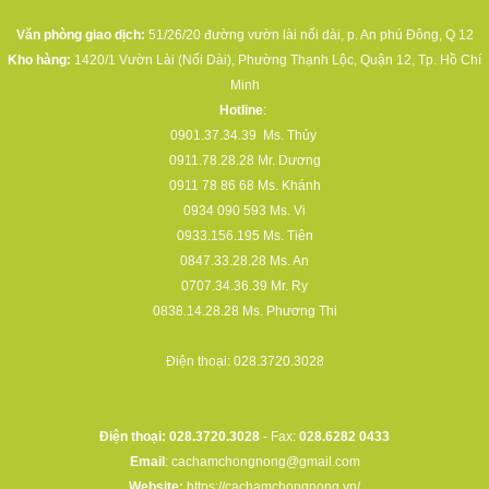
Văn phòng giao dịch:
51/26/20 đường vườn lài nối dài, p. An phú Đông, Q 12
Kho hàng:
1420/1 Vườn Lài (Nối Dài), Phường Thạnh Lộc, Quận 12, Tp. Hồ Chí
Minh
Hotline
:
0901.37.34.39
Ms. Thủy
0911.78.28.28
Mr. Dương
0911 78 86 68
Ms. Khánh
0934 090 593
Ms. Vi
0933.156.195
Ms. Tiên
0847.33.28.28
Ms. An
0707.34.36.39
Mr. Ry
0838.14.28.28
Ms. Phương Thi
Điện thoại:
028.3720.3028
Điện thoại: 028.3720.3028
- Fax:
028.6282 0433
Email
:
cachamchongnong@gmail.com
Website:
https://cachamchongnong.vn/