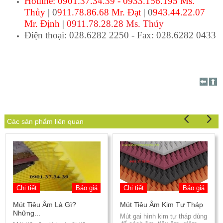
Hotline: 0901.37.34.39 - 0933.156.195 Ms.
Thủy
| 0
911.78.86.68 Mr. Đạt
| 0
943.44.22.07
Mr. Định
|
0911.78.28.28 Ms. Thúy
Điện thoại: 028.6282 2250 - Fax: 028.6282 0433
Các sản phẩm liên quan
Chi tiết
Báo giá
Chi tiết
Báo giá
Mút Tiêu Âm Là Gì?
Mút Tiêu Âm Kim Tự Tháp
Những...
Mút gai hình kim tự tháp dùng