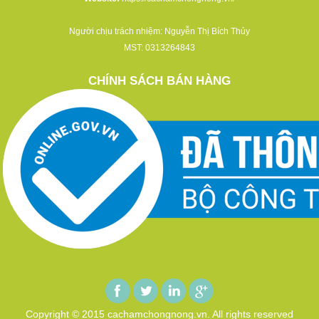
Người chịu trách nhiệm: Nguyễn Thị Bích Thủy
MST: 0313264843
CHÍNH SÁCH BÁN HÀNG
Copyright © 2015 cachamchongnong.vn. All rights reserved