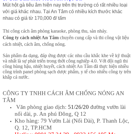
Mút hột gà tiêu âm hiện nay trên thị trường có rất nhiều loại
với giá khác nhau. Tại An Tâm có nhiều kích thước khác
nhau có giá từ 170,000 đ/ tấm
Thi công cách âm phòng karaoke, phòng thu, sàn nhảy.
Công ty cách nhiệt An Tâm
chuyên cung cấp và thi công vật liệu
cách nhiệt, cách âm, chống nóng.
Sản phẩm đa dạng, đáp ứng được các nhu cầu khắc khe về kỹ thuật
và nhất là sự phát triển trong thời công nghiệp 4.0. Với đội ngũ thi
công hùng hậu, nhiệt huyết, cách nhiệt An Tâm đã thực hiện nhiều
công trình panel phòng sạch dược phẩm, y tế cho nhiều công ty trên
khắp cả nước.
CÔNG TY TNHH CÁCH ÂM CHỐNG NÓNG AN
TÂM
Văn phòng giao dịch:
51/26/20
đường vườn lài
nối dài, p. An phú Đông, Q 12
Kho hàng: 79 Vườn Lài (Nối Dài), P. Thanh Lộc
,
Q. 12, TP.HCM