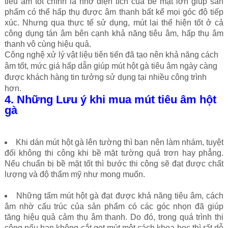
tiêu âm tốt chính là nhờ diện tích của bề mặt lớn giúp sản
phẩm có thể hấp thụ được âm thanh bất kể mọi góc độ tiếp
xúc. Nhưng qua thực tế sử dụng, mút lại thể hiện tốt ở cả
công dụng tán âm bên cạnh khả năng tiêu âm, hấp thụ âm
thanh vô cùng hiệu quả.
Công nghệ xử lý vật liệu tiên tiến đã tạo nên khả năng cách
âm tốt, mức giá hấp dẫn giúp mút hột gà tiêu âm ngày càng
được khách hàng tin tưởng sử dụng tại nhiều công trình
hơn.
4. Những Lưu ý khi mua mút tiêu âm hột
gà
Khi dán mút hột gà lên tường thì bạn nên làm nhám, tuyệt
đối không thi công khi bề mặt tường quá trơn hay phẳng.
Nếu chuẩn bị bề mặt tốt thì bước thi công sẽ đạt được chất
lượng và độ thẩm mỹ như mong muốn.
Những tấm mút hột gà đạt được khả năng tiêu âm, cách
âm nhờ cấu trúc của sản phẩm có các góc nhọn đã giúp
tăng hiệu quả cảm thụ âm thanh. Do đó, trong quá trình thi
công nếu bạn không cắt gọt mút một cách khoa học thì rất dễ