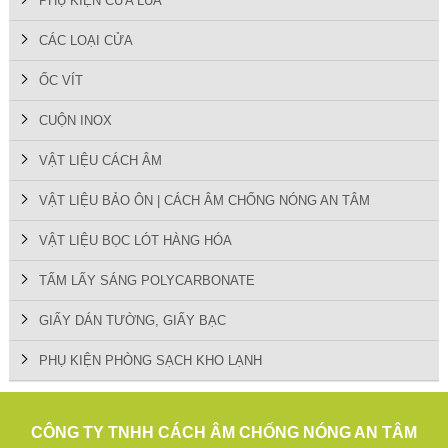
PHỤ KIỆN CỬA LÙA
CÁC LOẠI CỬA
ỐC VÍT
CUỘN INOX
VẬT LIỆU CÁCH ÂM
VẬT LIỆU BẢO ÔN | CÁCH ÂM CHỐNG NÓNG AN TÂM
VẬT LIỆU BỌC LÓT HÀNG HÓA
TẤM LẤY SÁNG POLYCARBONATE
GIẤY DÁN TƯỜNG, GIẤY BẠC
PHỤ KIỆN PHÒNG SẠCH KHO LẠNH
CÔNG TY TNHH CÁCH ÂM CHỐNG NÓNG AN TÂM