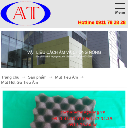
Hotline 0911 78 28 28
Trang chủ
Giới thiệu
Sản phẩm
Công trình
Tôn Cách Nhiệt, Chống nóng, Giảm tiêu thụ điện năng
Panel Cách Nhiệt lợp mái, lắp ghép phòng sạch, kho lạnh
Thi công
Trang chủ
Sản phẩm
Mút Tiêu Âm
Vật Liệu Cách Nhiệt
Tin tức
Mút Hột Gà Tiêu Âm
Tôn cán sóng
Liên hệ
Mút Tiêu Âm
Phụ Kiện Cửa Mở
Phụ Kiện Cửa Lùa