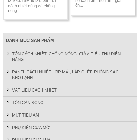
để cách âm, tiêu âm, giảm
Mút tiêu âm là loại vật liệu
ồn...
cách nhiệt dùng để chống
nóng...
DANH MỤC SẢN PHẨM
TÔN CÁCH NHIỆT, CHỐNG NÓNG, GIẢM TIÊU THỤ ĐIỆN
NĂNG
PANEL CÁCH NHIỆT LỢP MÁI, LẮP GHÉP PHÒNG SẠCH,
KHO LẠNH
VẬT LIỆU CÁCH NHIỆT
TÔN CÁN SÓNG
MÚT TIÊU ÂM
PHỤ KIỆN CỬA MỞ