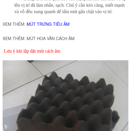
lên vị trí đã làm nhẵn, sạch. Chú ý cần kéo căng, miết mạnh
và vỗ đều xung quanh để tấm mút gắn chặt vào vị trí.
XEM THÊM:
MÚT TRỨNG TIÊU ÂM
XEM THÊM:
MÚT HOA VĂN CÁCH ÂM
Lưu ý khi lắp đặt mút cách âm