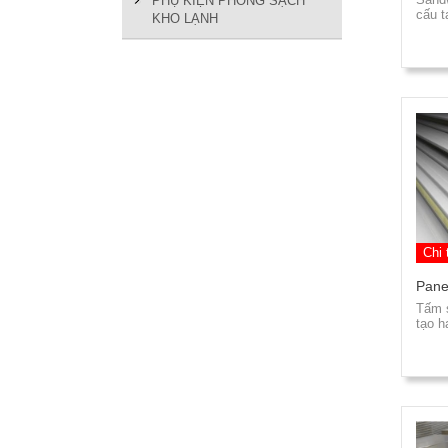
PHỤ KIỆN PHÒNG SẠCH
cấu t
KHO LẠNH
Chi 
Pane
Tấm 
tạo h