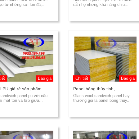
ạo từ những sợi len đá,...
rất nhẹ nhưng khả năng chịu...
tiết
Báo giá
Chi tiết
Báo giá
l PU giá rẻ sản phẩm...
Panel bông thủy tinh,...
sandwich panel pu với cấu
Glass wool sandwich panel hay
ai mặt tôn và lớp giữa...
thường gọi là panel bông thủy...