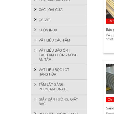
CÁC LOẠI CỬA
ỐC VÍT
Chi 
Báo 
CUỘN INOX
Để có
nhiệt
VẬT LIỆU CÁCH ÂM
VẬT LIỆU BẢO ÔN |
CÁCH ÂM CHỐNG NÓNG
AN TÂM
VẬT LIỆU BỌC LÓT
HÀNG HÓA
TẤM LẤY SÁNG
POLYCARBONATE
GIẤY DÁN TƯỜNG, GIẤY
Chi 
BẠC
Sand
Sand