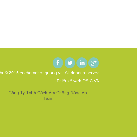
ht © 2015 cachamchongnong.vn. All rights reserved
Thiết kế web DSIC.VN
Công Ty Tnhh Cách Âm Chống Nóng An
Tâm