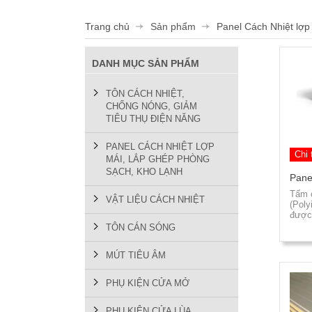
Trang chủ
Sản phẩm
Panel Cách Nhiệt lợp
DANH MỤC SẢN PHẨM
TÔN CÁCH NHIỆT,
CHỐNG NÓNG, GIẢM
TIÊU THỤ ĐIỆN NĂNG
PANEL CÁCH NHIỆT LỢP
Chi 
MÁI, LẮP GHÉP PHÒNG
SẠCH, KHO LẠNH
Pane
Tấm 
VẬT LIỆU CÁCH NHIỆT
(Poly
được 
TÔN CÁN SÓNG
MÚT TIÊU ÂM
PHỤ KIỆN CỬA MỞ
PHỤ KIỆN CỬA LÙA