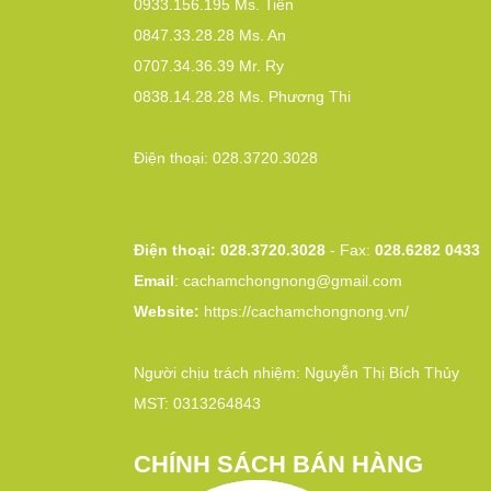
0933.156.195
Ms. Tiên
0847.33.28.28
Ms. An
0707.34.36.39
Mr. Ry
0838.14.28.28
Ms. Phương Thi
Điện thoại:
028.3720.3028
Điện thoại: 028.3720.3028
- Fax:
028.6282 0433
Email
:
cachamchongnong@gmail.com
Website:
https://cachamchongnong.vn/
Người chịu trách nhiệm: Nguyễn Thị Bích Thủy
MST: 0313264843
CHÍNH SÁCH BÁN HÀNG