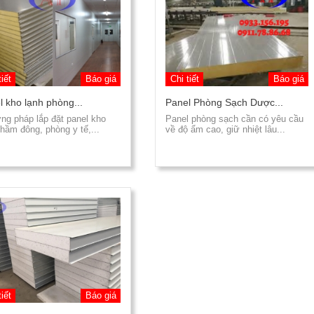
tiết
Báo giá
Chi tiết
Báo giá
l kho lạnh phòng...
Panel Phòng Sạch Dược...
g pháp lắp đặt panel kho
Panel phòng sạch cần có yêu cầu
 hầm đông, phòng y tế,...
về độ ẩm cao, giữ nhiệt lâu...
tiết
Báo giá