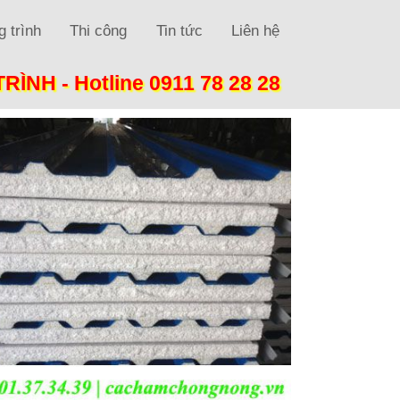
 trình
Thi công
Tin tức
Liên hệ
TRÌNH -
Hotline 0911 78 28 28