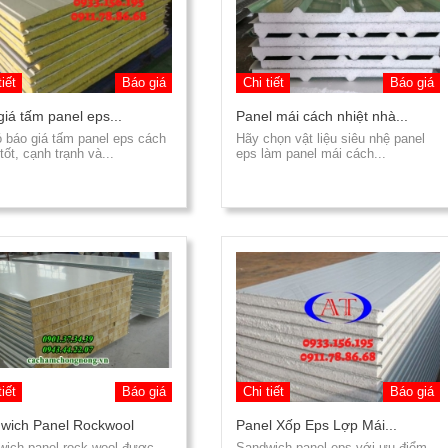
tiết
Báo giá
Chi tiết
Báo giá
giá tấm panel eps...
Panel mái cách nhiệt nhà...
 báo giá tấm panel eps cách
Hãy chọn vật liệu siêu nhệ panel
 tốt, cạnh trạnh và...
eps làm panel mái cách...
tiết
Báo giá
Chi tiết
Báo giá
wich Panel Rockwool
Panel Xốp Eps Lợp Mái...
wich panel rock wool được
Sandwich panel eps với ưu điểm