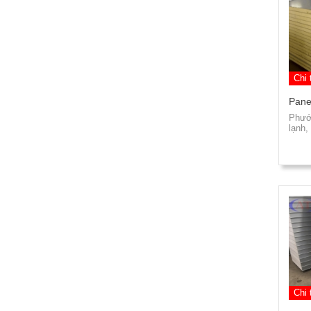
Chi 
Pane
Phướn
lạnh,
Chi 