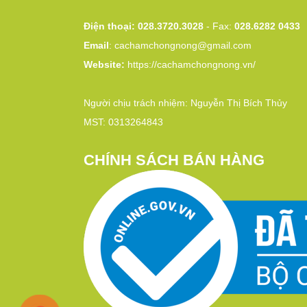
Điện thoại: 028.3720.3028
- Fax:
028.6282 0433
Email
:
cachamchongnong@gmail.com
Website:
https://cachamchongnong.vn/
Người chịu trách nhiệm: Nguyễn Thị Bích Thủy
MST: 0313264843
CHÍNH SÁCH BÁN HÀNG