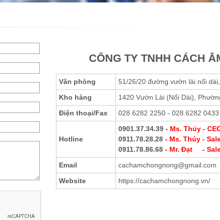
CÔNG TY TNHH CÁCH Â
Văn phòng
51/26/20 đường vườn lài nối dà
Kho hàng
1420 Vườn Lài (Nối Dài), Phườn
Điện thoại
/Fax
028.6282 2250 - 028.6282 0433
0901.37.34.39
- Ms. Thủy - C
Hotline
0911.78.28.28
- Ms. Thúy - Sal
0911.78.86.68
- Mr. Đạt - Sal
Email
cachamchongnong@gmail.com
Website
https://cachamchongnong.vn/