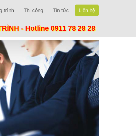
 trình
Thi công
Tin tức
Liên hệ
TRÌNH -
Hotline 0911 78 28 28