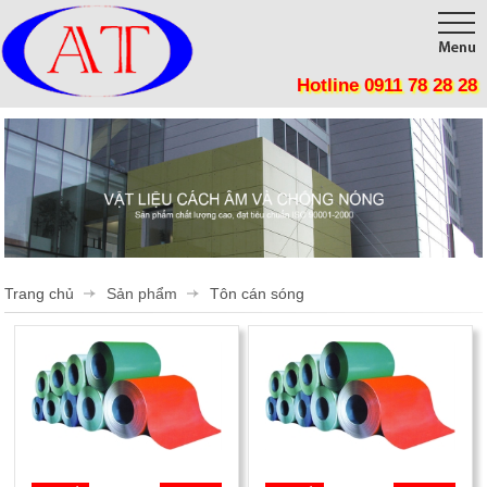
Hotline 0911 78 28 28
Trang chủ
Giới thiệu
Sản phẩm
Công trình
Tôn Cách Nhiệt, Chống nóng, Giảm tiêu thụ điện năng
Panel Cách Nhiệt lợp mái, lắp ghép phòng sạch, kho lạnh
Thi công
Trang chủ
Sản phẩm
Tôn cán sóng
Vật Liệu Cách Nhiệt
Tin tức
Tôn cán sóng
Liên hệ
Mút Tiêu Âm
Phụ Kiện Cửa Mở
Phụ Kiện Cửa Lùa