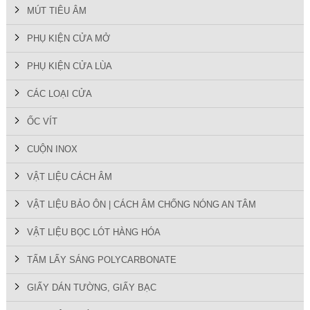
MÚT TIÊU ÂM
PHỤ KIỆN CỬA MỞ
PHỤ KIỆN CỬA LÙA
CÁC LOẠI CỬA
ỐC VÍT
CUỘN INOX
VẬT LIỆU CÁCH ÂM
VẬT LIỆU BẢO ÔN | CÁCH ÂM CHỐNG NÓNG AN TÂM
VẬT LIỆU BỌC LÓT HÀNG HÓA
TẤM LẤY SÁNG POLYCARBONATE
GIẤY DÁN TƯỜNG, GIẤY BẠC