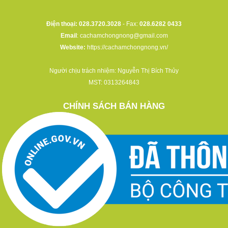
Điện thoại: 028.3720.3028
- Fax:
028.6282 0433
Email
:
cachamchongnong@gmail.com
Website:
https://cachamchongnong.vn/
Người chịu trách nhiệm: Nguyễn Thị Bích Thủy
MST: 0313264843
CHÍNH SÁCH BÁN HÀNG