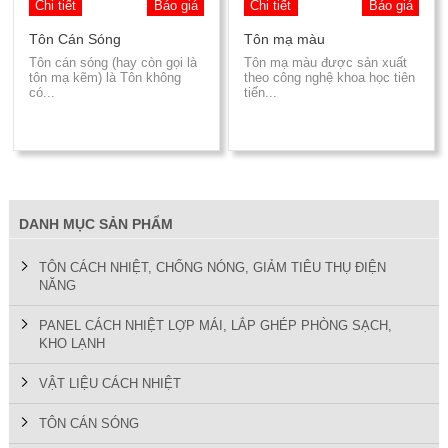
Chi tiết
Báo giá
Chi tiết
Báo giá
Các Loại Cửa
Tôn Cán Sóng
Tôn mạ màu
Ốc Vít
Tôn cán sóng (hay còn gọi là
Tôn mạ màu được sản xuất
tôn mạ kẽm) là Tôn không
theo công nghệ khoa học tiên
có...
tiến...
Cuộn Inox
Vật Liệu Cách Âm
Vật liệu Bảo Ôn | Cách Âm Chống Nóng An Tâm
Vật Liệu Bọc Lót Hàng Hóa
DANH MỤC SẢN PHẨM
Tấm lấy Sáng polycarbonate
TÔN CÁCH NHIỆT, CHỐNG NÓNG, GIẢM TIÊU THỤ ĐIỆN
Giấy Dán Tường, Giấy Bạc
NĂNG
Phụ Kiện Phòng Sạch Kho Lạnh
PANEL CÁCH NHIỆT LỢP MÁI, LẮP GHÉP PHÒNG SẠCH,
KHO LẠNH
VẬT LIỆU CÁCH NHIỆT
TÔN CÁN SÓNG