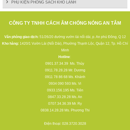
PHỤ KIỆN PHÒNG SẠCH KHO LẠNH
CÔNG TY TNHH CÁCH ÂM CHỐNG NÓNG AN TÂM
Văn phòng giao dịch:
51/26/20 đường vườn lài nối dài, p. An phú Đông, Q 12
Kho hàng:
1420/1 Vườn Lài (Nối Dài), Phường Thạnh Lộc, Quận 12, Tp. Hồ Chí
Minh
Hotline
:
0901.37.34.39
Ms. Thủy
0911.78.28.28
Mr. Dương
0911 78 86 68
Ms. Khánh
0934 090 593
Ms. Vi
0933.156.195
Ms. Tiên
0847.33.28.28
Ms. An
0707.34.36.39
Mr. Ry
0838.14.28.28
Ms. Phương Thi
Điện thoại:
028.3720.3028