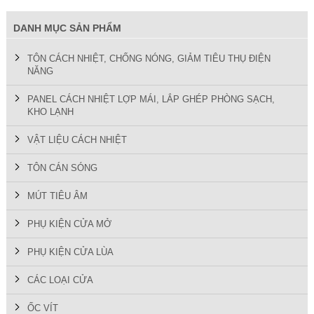
DANH MỤC SẢN PHẨM
TÔN CÁCH NHIỆT, CHỐNG NÓNG, GIẢM TIÊU THỤ ĐIỆN
NĂNG
PANEL CÁCH NHIỆT LỢP MÁI, LẮP GHÉP PHÒNG SẠCH,
KHO LẠNH
VẬT LIỆU CÁCH NHIỆT
TÔN CÁN SÓNG
MÚT TIÊU ÂM
PHỤ KIỆN CỬA MỞ
PHỤ KIỆN CỬA LÙA
CÁC LOẠI CỬA
ỐC VÍT