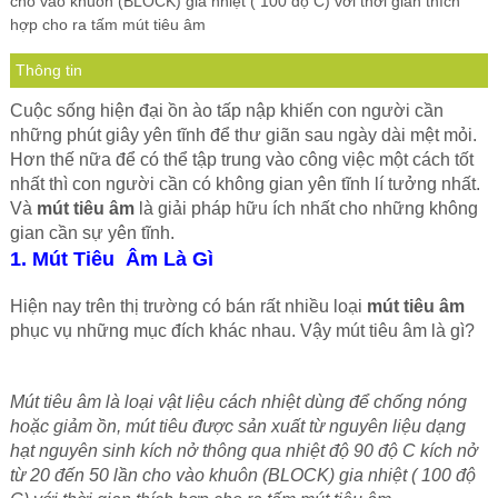
cho vào khuôn (BLOCK) gia nhiệt ( 100 độ C) với thời gian thích
hợp cho ra tấm mút tiêu âm
Thông tin
Cuộc sống hiện đại ồn ào tấp nập khiến con người cần
những phút giây yên tĩnh để thư giãn sau ngày dài mệt mỏi.
Hơn thế nữa để có thể tập trung vào công việc một cách tốt
nhất thì con người cần có không gian yên tĩnh lí tưởng nhất.
Và
mút tiêu âm
là giải pháp hữu ích nhất cho những không
gian cần sự yên tĩnh.
1. Mút Tiêu Âm Là Gì
Hiện nay trên thị trường có bán rất nhiều loại
mút tiêu âm
phục vụ những mục đích khác nhau. Vậy mút tiêu âm là gì?
Mút tiêu âm là loại vật liệu cách nhiệt dùng để chống nóng
hoặc giảm ồn, mút tiêu được sản xuất từ nguyên liệu dạng
hạt nguyên sinh kích nở thông qua nhiệt độ 90 độ C kích nở
từ 20 đến 50 lần cho vào khuôn (BLOCK) gia nhiệt ( 100 độ