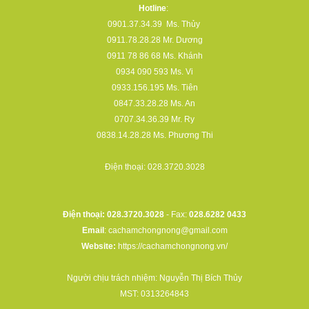
Hotline
:
0901.37.34.39
Ms. Thủy
0911.78.28.28
Mr. Dương
0911 78 86 68
Ms. Khánh
0934 090 593
Ms. Vi
0933.156.195
Ms. Tiên
0847.33.28.28
Ms. An
0707.34.36.39
Mr. Ry
0838.14.28.28
Ms. Phương Thi
Điện thoại:
028.3720.3028
Điện thoại: 028.3720.3028
- Fax:
028.6282 0433
Email
:
cachamchongnong@gmail.com
Website:
https://cachamchongnong.vn/
Người chịu trách nhiệm: Nguyễn Thị Bích Thủy
MST: 0313264843