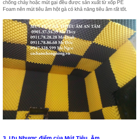
chống cháy hoặc mút gại đều được sản xuất từ xốp PE
Foam nên
mút tiêu âm hột gà
có khả năng tiêu âm rất tốt.
3. Ưu Nhược điểm của Mút Tiêu Âm