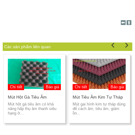
Các sản phẩm liên quan
Chi tiết
Báo giá
Chi tiết
Báo giá
Mút Hột Gà Tiêu Âm
Mút Tiêu Âm Kim Tự Tháp
Mút hột gà tiêu âm có khả
Mút gai hình kim tự tháp dùng
năng hấp thụ âm thanh siêu
để cách âm, tiêu âm, giảm
hạng ở...
ồn...