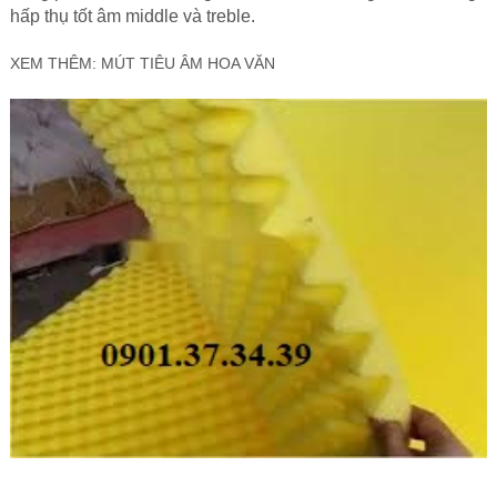
hấp thụ tốt âm middle và treble.
XEM THÊM:
MÚT TIÊU ÂM HOA VĂN