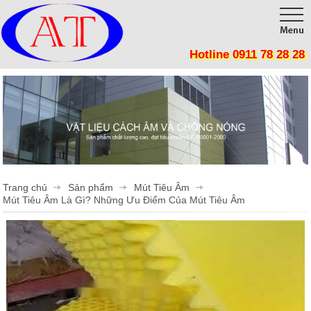
Hotline 0911 78 28 28
Trang chủ
Giới thiệu
Sản phẩm
Công trình
Tôn Cách Nhiệt, Chống nóng, Giảm tiêu thụ điện năng
Panel Cách Nhiệt lợp mái, lắp ghép phòng sạch, kho lạnh
Thi công
Trang chủ
Sản phẩm
Mút Tiêu Âm
Vật Liệu Cách Nhiệt
Tin tức
Mút Tiêu Âm Là Gì? Những Ưu Điểm Của Mút Tiêu Âm
Tôn cán sóng
Liên hệ
Mút Tiêu Âm
Phụ Kiện Cửa Mở
Phụ Kiện Cửa Lùa