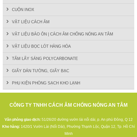
CUỘN INOX
VẬT LIỆU CÁCH ÂM
VẬT LIỆU BẢO ÔN | CÁCH ÂM CHỐNG NÓNG AN TÂM
VẬT LIỆU BỌC LÓT HÀNG HÓA
TẤM LẤY SÁNG POLYCARBONATE
GIẤY DÁN TƯỜNG, GIẤY BẠC
PHỤ KIỆN PHÒNG SẠCH KHO LẠNH
CÔNG TY TNHH CÁCH ÂM CHỐNG NÓNG AN TÂM
Văn phòng giao dịch:
51/26/20 đường vườn lài nối dài, p. An phú Đông, Q 12
Kho hàng:
1420/1 Vườn Lài (Nối Dài), Phường Thạnh Lộc, Quận 12, Tp. Hồ Chí
Minh