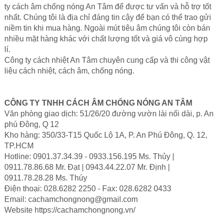
ty cách âm chống nóng An Tâm để được tư vấn và hỗ trợ tốt
nhất. Chúng tôi là địa chỉ đáng tin cậy để bạn có thể trao gửi
niềm tin khi mua hàng. Ngoài mút tiêu âm chúng tôi còn bán
nhiều mặt hàng khác với chất lượng tốt và giá vô cùng hợp
lí.
Công ty cách nhiệt An Tâm
chuyên cung cấp và thi công vật
liệu cách nhiệt, cách âm, chống nóng.
CÔNG TY TNHH CÁCH ÂM CHỐNG NÓNG AN TÂM
Văn phòng giao dịch: 51/26/20 đường vườn lài nối dài, p. An
phú Đông, Q 12
Kho hàng: 350/33-T15 Quốc Lộ 1A, P. An Phú Đông, Q. 12,
TP.HCM
Hotline: 0901.37.34.39 - 0933.156.195 Ms. Thủy |
0911.78.86.68 Mr. Đạt | 0943.44.22.07 Mr. Định |
0911.78.28.28 Ms. Thúy
Điện thoại: 028.6282 2250 - Fax: 028.6282 0433
Email: cachamchongnong@gmail.com
Website https://cachamchongnong.vn/