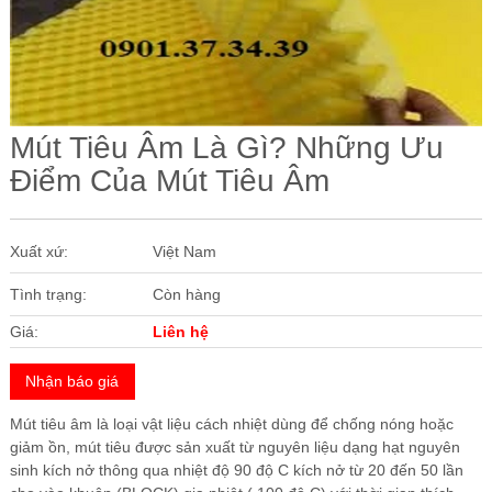
Các Loại Cửa
Ốc Vít
Cuộn Inox
Mút Tiêu Âm Là Gì? Những Ưu
Vật Liệu Cách Âm
Điểm Của Mút Tiêu Âm
Vật liệu Bảo Ôn | Cách Âm Chống Nóng An Tâm
Vật Liệu Bọc Lót Hàng Hóa
Xuất xứ:
Việt Nam
Tấm lấy Sáng polycarbonate
Tình trạng:
Còn hàng
Giấy Dán Tường, Giấy Bạc
Giá:
Liên hệ
Phụ Kiện Phòng Sạch Kho Lạnh
Nhận báo giá
Mút tiêu âm là loại vật liệu cách nhiệt dùng để chống nóng hoặc
giảm ồn, mút tiêu được sản xuất từ nguyên liệu dạng hạt nguyên
sinh kích nở thông qua nhiệt độ 90 độ C kích nở từ 20 đến 50 lần