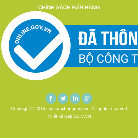
CHÍNH SÁCH BÁN HÀNG
Copyright © 2015 cachamchongnong.vn. All rights reserved
Thiết kế web DSIC.VN