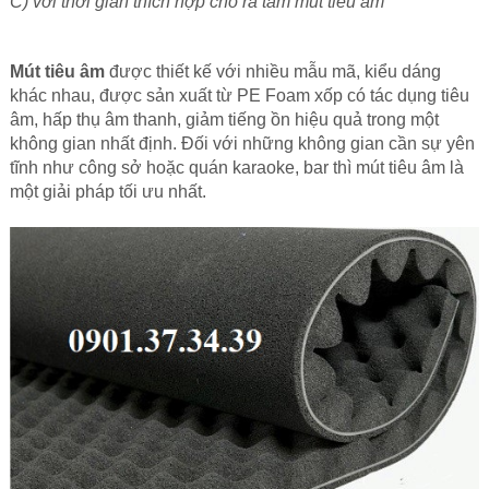
C) với thời gian thích hợp cho ra tấm mút tiêu âm
Mút tiêu âm
được thiết kế với nhiều mẫu mã, kiểu dáng
khác nhau, được sản xuất từ PE Foam xốp có tác dụng tiêu
âm, hấp thụ âm thanh, giảm tiếng ồn hiệu quả trong một
không gian nhất định. Đối với những không gian cần sự yên
tĩnh như công sở hoặc quán karaoke, bar thì mút tiêu âm là
một giải pháp tối ưu nhất.