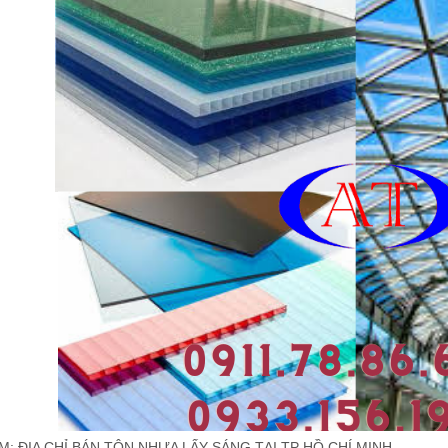
M:
ĐỊA CHỈ BÁN TÔN NHỰA LẤY SÁNG TẠI TP HỒ CHÍ MINH