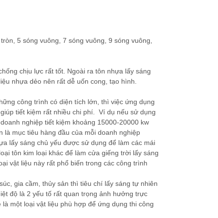
 tròn, 5 sóng vuông, 7 sóng vuông, 9 sóng vuông,
chống chịu lực rất tốt. Ngoài ra tôn nhựa lấy sáng
liệu nhựa dẻo nên rất dễ uốn cong, tạo hình.
ững công trình có diện tích lớn, thì việc ứng dụng
 giúp tiết kiệm rất nhiều chi phí. Ví dụ nếu sử dụng
 doanh nghiệp tiết kiệm khoảng 15000-20000 kw
iện là mục tiêu hàng đầu của mỗi doanh nghiệp
nhựa lấy sáng chủ yếu được sử dụng để làm các mái
ại tôn kim loại khác để làm cửa giếng trời lấy sáng
ại vật liệu này rất phổ biến trong các công trình
úc, gia cầm, thủy sản thì tiêu chí lấy sáng tự nhiên
iệt độ là 2 yếu tố rất quan trọng ảnh hưởng trực
 là một loại vật liệu phù hợp để ứng dụng thi công