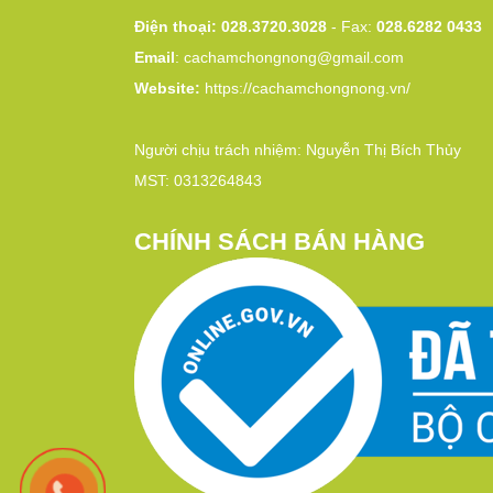
Điện thoại: 028.3720.3028
- Fax:
028.6282 0433
Email
:
cachamchongnong@gmail.com
Website:
https://cachamchongnong.vn/
Người chịu trách nhiệm: Nguyễn Thị Bích Thủy
MST: 0313264843
CHÍNH SÁCH BÁN HÀNG