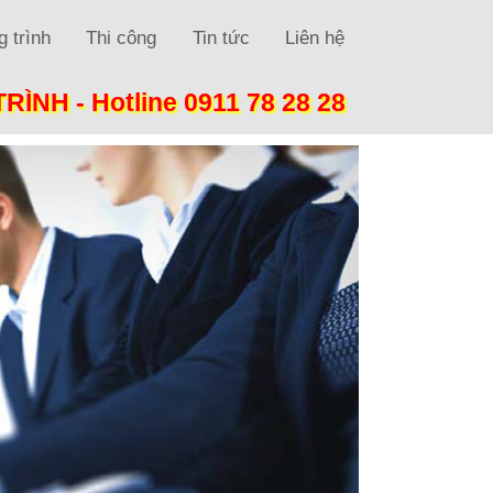
 trình
Thi công
Tin tức
Liên hệ
TRÌNH -
Hotline 0911 78 28 28