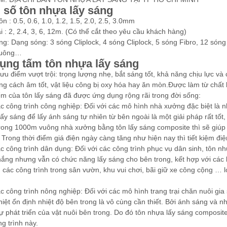
 số tôn nhựa lấy sáng
n : 0.5, 0.6, 1.0, 1.2, 1.5, 2.0, 2.5, 3.0mm
i : 2, 2.4, 3, 6, 12m. (Có thể cắt theo yêu cầu khách hàng)
g: Dạng sóng: 3 sóng Cliplock, 4 sóng Cliplock, 5 sóng Fibro, 12 sóng
vuông…
ụng tấm tôn nhựa lấy sáng
ưu điểm vượt trội: trọng lượng nhẹ, bắt sáng tốt, khả năng chịu lực và 
ng cách âm tốt, vật liệu công bị oxy hóa hay ăn mòn.Được làm từ chất 
ểm của tôn lấy sáng đã được ứng dụng rộng rãi trong đời sống:
c công trình công nghiệp: Đối với các mô hình nhà xưởng đặc biệt là nh
ấy sáng để lấy ánh sáng tự nhiên từ bên ngoài là một giải pháp rất tốt,
rong 1000m vuông nhà xưởng bằng tôn lấy sáng composite thì sẽ giúp
 Trong thời điểm giá điện ngày càng tăng như hiện nay thì tiết kiệm đ
c công trình dân dụng: Đối với các công trình phục vụ dân sinh, tôn 
nắng nhưng vẫn có chức năng lấy sáng cho bên trong, kết hợp với các lo
 các công trình trong sân vườn, khu vui chơi, bãi giữ xe công cộng … lo
c công trình nông nghiệp: Đối với các mô hình trang trại chăn nuôi gia s
iệt ổn định nhiệt độ bên trong là vô cùng cần thiết. Bởi ánh sáng và nh
ự phát triển của vật nuôi bên trong. Do đó tôn nhựa lấy sáng composite
g trình này.