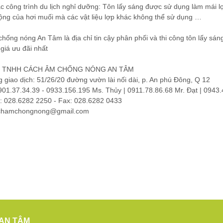
c công trình du lịch nghỉ dưỡng: Tôn lấy sáng được sử dụng làm mái lợ
động của hơi muối mà các vật liệu lợp khác không thể sử dụng …
chống nóng An Tâm
là địa chỉ tin cậy phân phối và thi công tôn lấy sá
giá ưu đãi nhất
 TNHH CÁCH ÂM CHỐNG NÓNG AN TÂM
 giao dịch: 51/26/20 đường vườn lài nối dài, p. An phú Đông, Q 12
0901.37.34.39 - 0933.156.195 Ms. Thủy | 0911.78.86.68 Mr. Đạt | 0943
i: 028.6282 2250 - Fax: 028.6282 0433
achamchongnong@gmail.com
AN TÂM