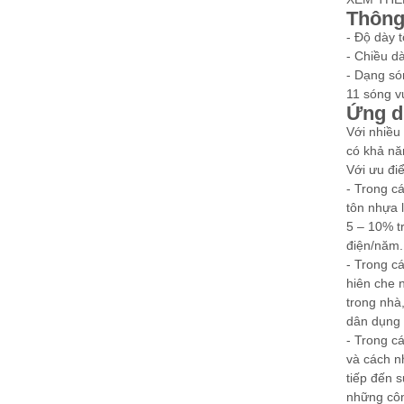
Thông
-
Độ dày tô
-
Chiều dà
-
Dạng són
11 sóng 
Ứng d
Với nhiều 
có khả nă
Với ưu đi
-
Trong cá
tôn nhựa l
5 – 10% t
điện/năm.
-
Trong cá
hiên che 
trong nhà,
dân dụng
-
Trong cá
và cách nh
tiếp đến s
những côn