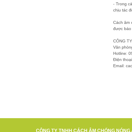
-
Trong cá
chịu tác 
Cách âm 
được báo 
CÔNG TY
Văn phòng
Hotline: 
Điện thoạ
Email: c
CÔNG TY TNHH CÁCH ÂM CHỐNG NÓNG 