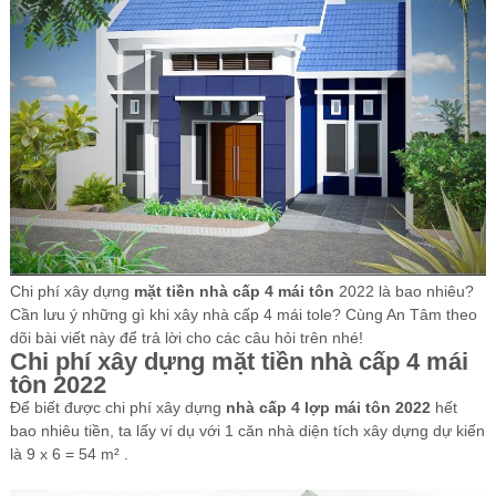
Các Loại Cửa
Ốc Vít
Cuộn Inox
Vật Liệu Cách Âm
Vật liệu Bảo Ôn | Cách Âm Chống Nóng An Tâm
Vật Liệu Bọc Lót Hàng Hóa
Tấm lấy Sáng polycarbonate
Chi phí xây dựng
mặt tiền nhà cấp 4 mái tôn
2022 là bao nhiêu?
Giấy Dán Tường, Giấy Bạc
Cần lưu ý những gì khi xây nhà cấp 4 mái tole? Cùng An Tâm theo
dõi bài viết này để trả lời cho các câu hỏi trên nhé!
Phụ Kiện Phòng Sạch Kho Lạnh
Chi phí xây dựng mặt tiền nhà cấp 4 mái
tôn 2022
Để biết được chi phí xây dựng
nhà cấp 4 lợp mái tôn 2022
hết
bao nhiêu tiền, ta lấy ví dụ với 1 căn nhà diện tích xây dựng dự kiến
là 9 x 6 = 54 m² .