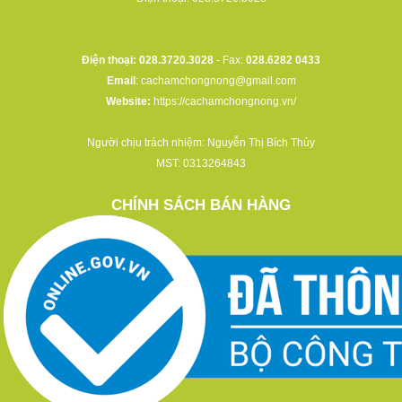
Điện thoại: 028.3720.3028
- Fax:
028.6282 0433
Email
:
cachamchongnong@gmail.com
Website:
https://cachamchongnong.vn/
Người chịu trách nhiệm: Nguyễn Thị Bích Thủy
MST: 0313264843
CHÍNH SÁCH BÁN HÀNG