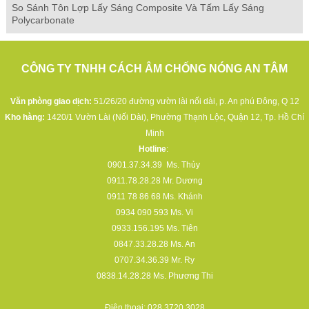
So Sánh Tôn Lợp Lấy Sáng Composite Và Tấm Lấy Sáng
Polycarbonate
CÔNG TY TNHH CÁCH ÂM CHỐNG NÓNG AN TÂM
Văn phòng giao dịch:
51/26/20 đường vườn lài nối dài, p. An phú Đông, Q 12
Kho hàng:
1420/1 Vườn Lài (Nối Dài), Phường Thạnh Lộc, Quận 12, Tp. Hồ Chí
Minh
Hotline
:
0901.37.34.39
Ms. Thủy
0911.78.28.28
Mr. Dương
0911 78 86 68
Ms. Khánh
0934 090 593
Ms. Vi
0933.156.195
Ms. Tiên
0847.33.28.28
Ms. An
0707.34.36.39
Mr. Ry
0838.14.28.28
Ms. Phương Thi
Điện thoại:
028.3720.3028