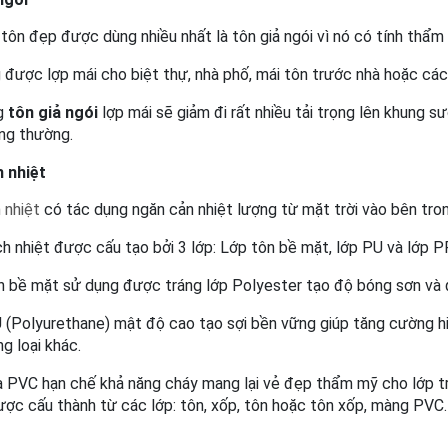
 tôn đẹp được dùng nhiều nhất là tôn giả ngói vì nó có tính thẩm
 được lợp mái cho biệt thự, nhà phố, mái tôn trước nhà hoặc các
g
 tôn giả ngói
 lợp mái sẽ giảm đi rất nhiều tải trọng lên khung s
ng thường.
 nhiệt
 nhiệt
 có tác dụng ngăn cản nhiệt lượng từ mặt trời vào bên tron
ch nhiệt được cấu tạo bởi 3 lớp: Lớp tôn bề mặt, lớp PU và lớp 
n bề mặt sử dụng được tráng lớp Polyester tạo độ bóng sơn và 
 (Polyurethane) mật độ cao tạo sợi bền vững giúp tăng cường hiệ
g loại khác.
a PVC hạn chế khả năng cháy mang lại vẻ đẹp thẩm mỹ cho lớp trầ
ược cấu thành từ các lớp: tôn, xốp, tôn hoặc tôn xốp, màng PVC.