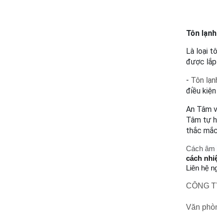
Tôn lạnh
Là loại t
được lắp
- 
Tôn lạn
điều kiệ
An Tâm v
Tâm tự hà
thắc mắc 
Cách âm 
cách nhi
Liên hệ n
CÔNG T
Văn phòn