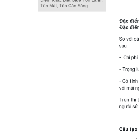
Tôn Mát, Tôn Cán Sóng
Đặc điể
Đặc điể
So với cá
sau:
-  Chi ph
- Trọng 
- Có tính
với mái n
Trên thị
người sử
Cấu tạo