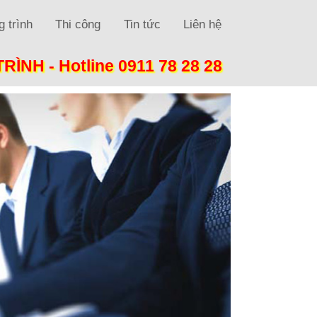
 trình
Thi công
Tin tức
Liên hệ
TRÌNH -
Hotline 0911 78 28 28