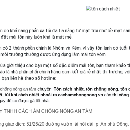
ôn có khả năng phản xạ tối đa tia nắng từ mặt trời nhờ bề mặt sá
 đặt mái tôn này luôn khá là mát mẻ.
h
 có 2 thành phần chính là Nhôm và Kẽm, vì vậy tôn lạnh có tuổi 
n môi trường thường được ứng dụng làm mái tôn vòm.
ừa giới thiệu cho bạn một số đặc điểm mái tôn, bạn tham khảo 
o là nhà phân phối chính hãng cam kết giá rẻ nhất thị trường, với 
bạn liên hệ theo số hotline:
chống nóng an tâm
chuyên:
Tôn cách nhiệt, tôn chống nóng, tôn 
ệt, túi khí cách nhiệt nhoài ra cachamchongnong.vn
còn
thi công 
gay để có được gá tốt nhất
Y TNHH CÁCH ÂM CHỐNG NÓNG AN TÂM
g giao dịch: 51/26/20 đường vườn lài nối dài, p. An phú Đông,