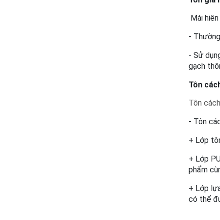
 Mái hiên
- Thường
- Sử dụn
gạch thô
Tôn cách
Tôn cách
- Tôn cá
+ Lớp tô
+ Lớp PU
phẩm cùn
+ Lớp lự
có thể đ