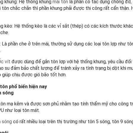
g khung: 
Hệ thống khung 
mái tôn
 là phần có tác dụng chống đỡ, 
 tôn chắc chắn thì phần khung phải được thi công rất cẩn thận. 
g kèo: 
Hệ thống kèo là các vỉ sắt (thép) có các kích thước khác
che. 
 
Là phần che ở trên mái, thường sử dụng các loại tôn lợp như tôn
.
c vít
 được dùng để gắn tôn lợp với hệ thống khung, yêu cầu đối vớ
ao su đảm bảo chất lượng để tránh xảy ra tình trạng bị dột khi 
 giúp chịu được gió bão tốt hơn.
 tôn phổ biến hiện nay
h sóng
i tôn mạ kẽm và được sơn phủ nhằm tạo tính thẩm mỹ cho công trì
U như loại tôn mát.
n sóng
 có rất nhiều loại trên thị trường như tôn 5 sóng, tôn 9 só
ngói