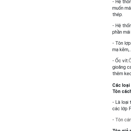
- Hệ thốn
muốn mái
thép.
- Hệ thốn
phần mái 
- Tôn lợp:
mạ kẽm,..
- Ốc vít:
Ố
gioăng c
thêm keo
Các loại
Tôn các
- Là loạ
các lớp P
- 
Tôn cá
Tôn giả 