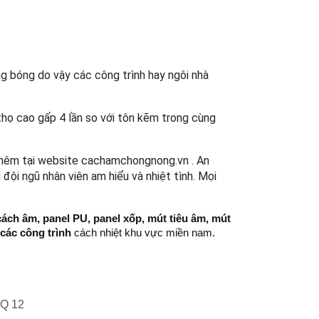
ng bóng do vậy các công trình hay ngôi nhà 
thọ cao gấp 4 lần so với tôn kẽm trong cùng 
thêm tại website cachamchongnong.vn . An 
đội ngũ nhân viên am hiểu và nhiệt tình. Mọi 
cách âm, panel PU, panel xốp, mút tiêu âm, mút
các công trình
cách nhiệt khu vực miền nam.
 Q 12