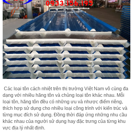
Các Loại Cửa
Ốc Vít
Cuộn Inox
Vật Liệu Cách Âm
Vật liệu Bảo Ôn | Cách Âm Chống Nóng An Tâm
Vật Liệu Bọc Lót Hàng Hóa
Tấm lấy Sáng polycarbonate
Giấy Dán Tường, Giấy Bạc
Các loại tôn
cách nhiệt
trên thị trường Việt Nam vô cùng đa
dạng với nhiều hãng tôn và chủng loại tôn khác nhau. Mỗi
Phụ Kiện Phòng Sạch Kho Lạnh
loại tôn, hãng tôn đều có những ưu và nhược điểm riêng,
thích hợp sử dụng cho nhiều loại công trình với kiến trúc và
từng mục đích sử dụng. Đồng thời đáp ứng những nhu cầu
khác nhau của người sử dụng hay đặc trưng của từng khu
vực địa lý nhất định.