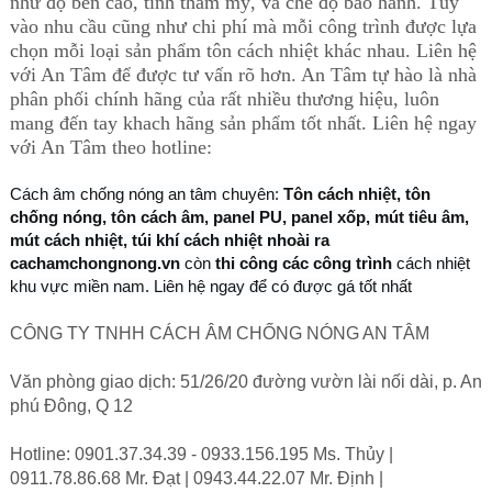
như độ bền cao, tính thẩm mỹ, và chế độ bảo hành. Tùy
vào nhu cầu cũng như chi phí mà mỗi công trình được lựa
chọn mỗi loại sản phẩm tôn cách nhiệt khác nhau. Liên hệ
với An Tâm để được tư vấn rõ hơn. An Tâm tự hào là nhà
phân phối chính hãng của rất nhiều thương hiệu, luôn
mang đến tay khach hãng sản phẩm tốt nhất. Liên hệ ngay
với An Tâm theo hotline:
Cách âm chống nóng an tâm chuyên:
Tôn cách nhiệt, tôn
chống nóng, tôn cách âm, panel PU, panel xốp, mút tiêu âm,
mút cách nhiệt, túi khí cách nhiệt nhoài ra
cachamchongnong.vn
còn
thi công các công trình
cách nhiệt
khu vực miền nam. Liên hệ ngay để có được gá tốt nhất
CÔNG TY TNHH CÁCH ÂM CHỐNG NÓNG AN TÂM
Văn phòng giao dịch: 51/26/20 đường vườn lài nối dài, p. An
phú Đông, Q 12
Hotline: 0901.37.34.39 - 0933.156.195 Ms. Thủy |
0911.78.86.68 Mr. Đạt | 0943.44.22.07 Mr. Định |