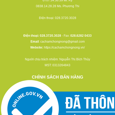
0707.34.36.39
Mr. Ry
0838.14.28.28
Ms. Phương Thi
Điện thoại:
028.3720.3028
Điện thoại: 028.3720.3028
- Fax:
028.6282 0433
Email
:
cachamchongnong@gmail.com
Website:
https://cachamchongnong.vn/
Người chịu trách nhiệm: Nguyễn Thị Bích Thủy
MST: 0313264843
CHÍNH SÁCH BÁN HÀNG