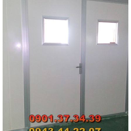
Các Loại Cửa
Ốc Vít
Cuộn Inox
Vật Liệu Cách Âm
Vật liệu Bảo Ôn | Cách Âm Chống Nóng An Tâm
Vật Liệu Bọc Lót Hàng Hóa
Tấm lấy Sáng polycarbonate
Giấy Dán Tường, Giấy Bạc
Phụ Kiện Phòng Sạch Kho Lạnh