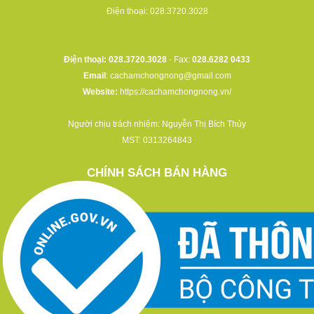
Điện thoại:
028.3720.3028
Điện thoại: 028.3720.3028
- Fax:
028.6282 0433
Email
:
cachamchongnong@gmail.com
Website:
https://cachamchongnong.vn/
Người chịu trách nhiệm: Nguyễn Thị Bích Thủy
MST: 0313264843
CHÍNH SÁCH BÁN HÀNG