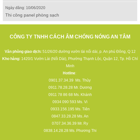
Ngày đăng: 10/06/2020
Thi công panel phòng sạch
CÔNG TY TNHH CÁCH ÂM CHỐNG NÓNG AN TÂM
Văn phòng giao dịch:
51/26/20 đường vườn lài nối dài, p. An phú Đông, Q 12
Kho hàng:
1420/1 Vườn Lài (Nối Dài), Phường Thạnh Lộc, Quận 12, Tp. Hồ Chí
Minh
Hotline
:
0901.37.34.39
Ms. Thủy
0911.78.28.28
Mr. Dương
0911 78 86 68
Ms. Khánh
0934 090 593
Ms. Vi
0933.156.195
Ms. Tiên
0847.33.28.28
Ms. An
0707.34.36.39
Mr. Ry
0838.14.28.28
Ms. Phương Thi