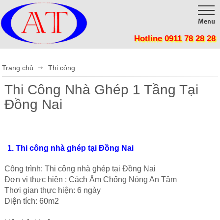
Hotline 0911 78 28 28
Trang chủ
Giới thiệu
Trang chủ
Thi công
Sản phẩm
Thi Công Nhà Ghép 1 Tầng Tại
Công trình
Tôn Cách Nhiệt, Chống nóng, Giảm tiêu thụ điện năng
Đồng Nai
Panel Cách Nhiệt lợp mái, lắp ghép phòng sạch, kho lạnh
Thi công
Vật Liệu Cách Nhiệt
Tin tức
1. Thi công nhà ghép tại Đồng Nai
Tôn cán sóng
Liên hệ
Công trình: Thi công nhà ghép tại Đồng Nai
Mút Tiêu Âm
Đơn vị thực hiện : Cách Âm Chống Nóng An Tâm
Thơi gian thực hiện: 6 ngày
Phụ Kiện Cửa Mở
Diện tích: 60m2
Phụ Kiện Cửa Lùa