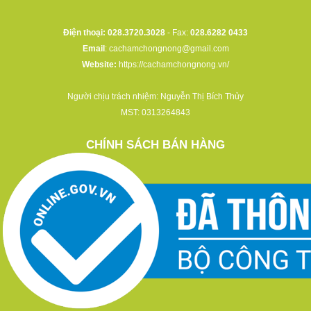
Điện thoại: 028.3720.3028
- Fax:
028.6282 0433
Email
:
cachamchongnong@gmail.com
Website:
https://cachamchongnong.vn/
Người chịu trách nhiệm: Nguyễn Thị Bích Thủy
MST: 0313264843
CHÍNH SÁCH BÁN HÀNG