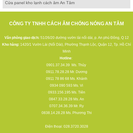
Cửa panel kho lạnh cách âm An Tâm
CÔNG TY TNHH CÁCH ÂM CHỐNG NÓNG AN TÂM
Văn phòng giao dịch:
51/26/20 đường vườn lài nối dài, p. An phú Đông, Q 12
Kho hàng:
1420/1 Vườn Lài (Nối Dài), Phường Thạnh Lộc, Quận 12, Tp. Hồ Chí
Minh
Hotline
:
0901.37.34.39
Ms. Thủy
0911.78.28.28
Mr. Dương
0911 78 86 68
Ms. Khánh
0934 090 593
Ms. Vi
0933.156.195
Ms. Tiên
0847.33.28.28
Ms. An
0707.34.36.39
Mr. Ry
0838.14.28.28
Ms. Phương Thi
Điện thoại:
028.3720.3028