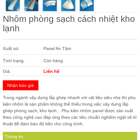
Các Loại Cửa
Nhôm phòng sạch cách nhiệt kho
Ốc Vít
lạnh
Cuộn Inox
Vật Liệu Cách Âm
Xuất xứ:
Panel An Tâm
Vật liệu Bảo Ôn | Cách Âm Chống Nóng An Tâm
Tình trạng:
Còn hàng
Vật Liệu Bọc Lót Hàng Hóa
Giá:
Liên hệ
Tấm lấy Sáng polycarbonate
Nhận báo giá
Giấy Dán Tường, Giấy Bạc
Trong ngành xây dựng lắp ghép nhanh với vật liệu siêu nhẹ thì phụ
Phụ Kiện Phòng Sạch Kho Lạnh
kiện nhôm là sản phẩm không thể thiếu trong việc xây dựng lắp
ghép phòng sạch, kho lạnh... Phụ kiện nhôm panel được sản xuất
theo công nghệ cao đáp ứng theo các tiêu chuẩn nghiêm ngặt về kĩ
thuật để đảm bảo độ bền cho công trình.
Thông tin