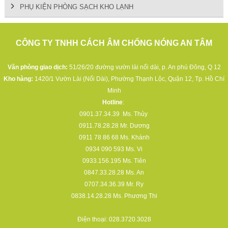
PHỤ KIỆN PHÒNG SẠCH KHO LẠNH
CÔNG TY TNHH CÁCH ÂM CHỐNG NÓNG AN TÂM
Văn phòng giao dịch:
51/26/20 đường vườn lài nối dài, p. An phú Đông, Q 12
Kho hàng:
1420/1 Vườn Lài (Nối Dài), Phường Thạnh Lộc, Quận 12, Tp. Hồ Chí
Minh
Hotline
:
0901.37.34.39
Ms. Thủy
0911.78.28.28
Mr. Dương
0911 78 86 68
Ms. Khánh
0934 090 593
Ms. Vi
0933.156.195
Ms. Tiên
0847.33.28.28
Ms. An
0707.34.36.39
Mr. Ry
0838.14.28.28
Ms. Phương Thi
Điện thoại:
028.3720.3028