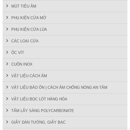
MÚT TIÊU ÂM
PHỤ KIỆN CỬA MỞ
PHỤ KIỆN CỬA LÙA
CÁC LOẠI CỬA
ỐC VÍT
CUỘN INOX
VẬT LIỆU CÁCH ÂM
VẬT LIỆU BẢO ÔN | CÁCH ÂM CHỐNG NÓNG AN TÂM
VẬT LIỆU BỌC LÓT HÀNG HÓA
TẤM LẤY SÁNG POLYCARBONATE
GIẤY DÁN TƯỜNG, GIẤY BẠC