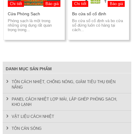
Chi tiết
Báo giá
Chi tiết
Báo giá
Cửa Phòng Sạch
Bo cửa sổ cố định
Phòng sạch là một trong
Bo cửa sổ cố định và bo cửa
những ứng dụng rất quan
sổ đứng luôn có hàng tại
trọng trong...
cách...
DANH MỤC SẢN PHẨM
TÔN CÁCH NHIỆT, CHỐNG NÓNG, GIẢM TIÊU THỤ ĐIỆN
NĂNG
PANEL CÁCH NHIỆT LỢP MÁI, LẮP GHÉP PHÒNG SẠCH,
KHO LẠNH
VẬT LIỆU CÁCH NHIỆT
TÔN CÁN SÓNG