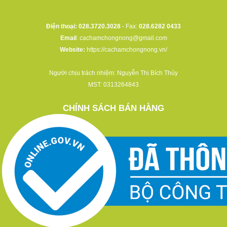
Điện thoại: 028.3720.3028
- Fax:
028.6282 0433
Email
:
cachamchongnong@gmail.com
Website:
https://cachamchongnong.vn/
Người chịu trách nhiệm: Nguyễn Thị Bích Thủy
MST: 0313264843
CHÍNH SÁCH BÁN HÀNG