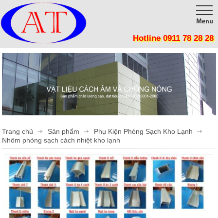
Hotline 0911 78 28 28
Trang chủ
Giới thiệu
Sản phẩm
Công trình
Tôn Cách Nhiệt, Chống nóng, Giảm tiêu thụ điện năng
Panel Cách Nhiệt lợp mái, lắp ghép phòng sạch, kho lạnh
Thi công
Trang chủ
Sản phẩm
Phụ Kiện Phòng Sạch Kho Lạnh
Vật Liệu Cách Nhiệt
Tin tức
Nhôm phòng sạch cách nhiệt kho lạnh
Tôn cán sóng
Liên hệ
Mút Tiêu Âm
Phụ Kiện Cửa Mở
Phụ Kiện Cửa Lùa