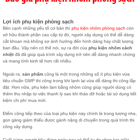
Lợi ích phụ kiện phòng sạch
Bên cạnh những yếu tố cơ bản thì
phụ kiện nhôm phòng sạch
còn
sở hữu thành phần cao cấp từ đó, người xây dựng có thể dễ dàng
cắt khoan mà không sợ ảnh hưởng đến hình dáng hay chất lượng
ban đầu. Vậy nên có thể nói, sự ra đời của
phụ kiện nhôm cách
nhiệt
đã đã giúp quá trình xây dựng trở nên dễ dàng nhanh chóng
và mang tính kinh tế hơn rất nhiều.
Ngoài ra,
sản phẩm
cũng là một trong những số ít phụ kiện vừa
tiêu chuẩn GMP thi công trong khi lạnh lại vừa dễ dàng thi công lắp
đặt. Hơn nữa, phụ kiện làm bằng nhôm cũng giúp người dùng có
thêm thu nhập từ việc thanh lý sao khi tháo dỡ hoặc tái sử dụng tiết
kiệm chi phí mua mới.
Điểm cộng tiếp theo của loại phụ kiện này chính là trọng lượng nhẹ,
gọn gàng giảm thiểu được gánh nặng di chuyển trong quá trình thi
công xây dựng.
Cuối cùng, người tiêu dùng ngày nay có thể tự do chọn lựa giữa