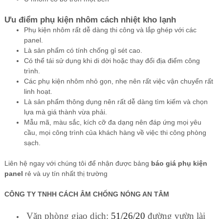
Ưu điểm phụ kiện nhôm cách nhiệt kho lạnh
Phụ kiện nhôm rất dễ dàng thi công và lắp ghép với các
panel.
Là sản phẩm có tính chống gỉ sét cao.
Có thể tái sử dụng khi di dời hoặc thay đổi địa điểm công
trình.
Các phụ kiện nhôm nhỏ gọn, nhẹ nên rất việc vận chuyển rất
linh hoạt.
Là sản phẩm thông dụng nên rất dễ dàng tìm kiếm và chọn
lựa mà giá thành vừa phải.
Mẫu mã, màu sắc, kích cỡ đa dạng nên đáp ứng mọi yêu
cầu, mọi công trình của khách hàng về việc thi công phòng
sạch.
Liên hệ ngay với chúng tôi để nhận được bảng
báo giá phụ kiện
panel
rẻ và uy tín nhất thị trường
CÔNG TY TNHH CÁCH ÂM CHỐNG NÓNG AN TÂM
Văn phòng giao dịch:
51/26/20
đường vườn lài