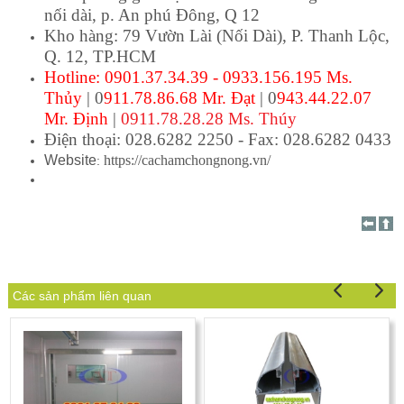
nối dài, p. An phú Đông, Q 12
Kho hàng: 79 Vườn Lài (Nối Dài), P. Thanh Lộc
,
Q. 12, TP.HCM
Hotline: 0901.37.34.39 - 0933.156.195 Ms.
Thủy
| 0
911.78.86.68 Mr. Đạt
| 0
943.44.22.07
Mr. Định
|
0911.78.28.28 Ms. Thúy
Điện thoại: 028.6282 2250 - Fax: 028.6282 0433
Website
https://cachamchongnong.vn/
:
Các sản phẩm liên quan