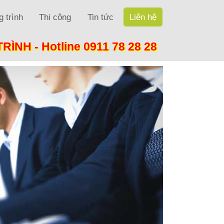
 trình
Thi công
Tin tức
Liên hệ
TRÌNH -
Hotline 0911 78 28 28