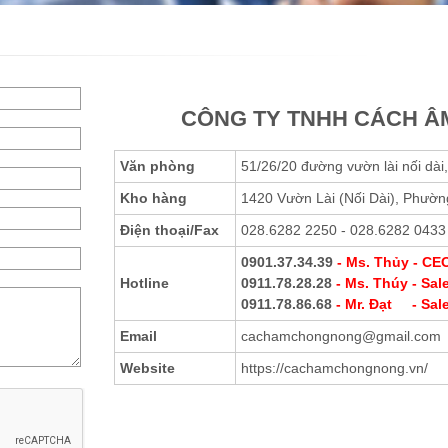
CÔNG TY TNHH CÁCH Â
Văn phòng
51/26/20 đường vườn lài nối dà
Kho hàng
1420 Vườn Lài (Nối Dài), Phườn
Điện thoại
/Fax
028.6282 2250 - 028.6282 0433
0901.37.34.39
- Ms. Thủy - C
Hotline
0911.78.28.28
- Ms. Thúy - Sal
0911.78.86.68
- Mr. Đạt - Sal
Email
cachamchongnong@gmail.com
Website
https://cachamchongnong.vn/