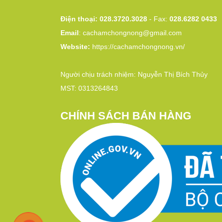
Điện thoại: 028.3720.3028
- Fax:
028.6282 0433
Email
:
cachamchongnong@gmail.com
Website:
https://cachamchongnong.vn/
Người chịu trách nhiệm: Nguyễn Thị Bích Thủy
MST: 0313264843
CHÍNH SÁCH BÁN HÀNG