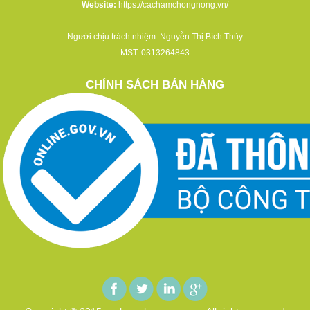
Website:
https://cachamchongnong.vn/
Người chịu trách nhiệm: Nguyễn Thị Bích Thủy
MST: 0313264843
CHÍNH SÁCH BÁN HÀNG