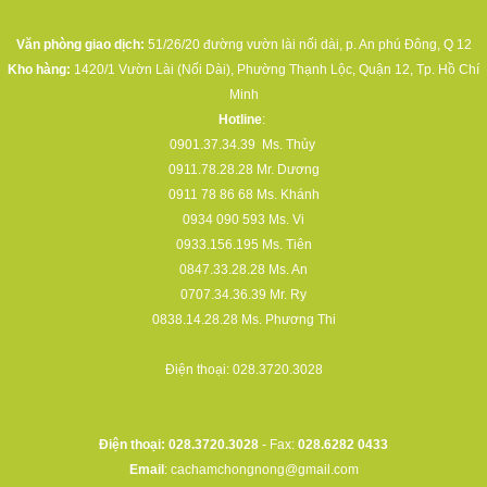
Văn phòng giao dịch:
51/26/20 đường vườn lài nối dài, p. An phú Đông, Q 12
Kho hàng:
1420/1 Vườn Lài (Nối Dài), Phường Thạnh Lộc, Quận 12, Tp. Hồ Chí
Minh
Hotline
:
0901.37.34.39
Ms. Thủy
0911.78.28.28
Mr. Dương
0911 78 86 68
Ms. Khánh
0934 090 593
Ms. Vi
0933.156.195
Ms. Tiên
0847.33.28.28
Ms. An
0707.34.36.39
Mr. Ry
0838.14.28.28
Ms. Phương Thi
Điện thoại:
028.3720.3028
Điện thoại: 028.3720.3028
- Fax:
028.6282 0433
Email
:
cachamchongnong@gmail.com