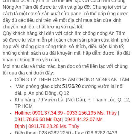
chỉ mua ốc vít uy tín thì có thể liên lạc với Cách Âm Chống
Nóng An Tâm để được tư vấn và giúp đỡ. Chúng tôi với tư
cách là một cơ sở sản xuất cửa panel có thể đáp ứng được
đầy đủ các tiêu chí trên về một địa chỉ mua bán cửa kính
chuyên nghiệp, chất lượng với giá tốt.
Qúy khách hàng khi đến với cách âm chống nóng An Tâm
sẽ được tư vấn miễn phí cách chọn sản phẩm cửa kính phù
hợp với không gian công trình, sở thích, điều kiện kinh tế;
những chính sách ưu đãi khuyến mãi hấp dẫn; được lắp đặt
nhanh chóng theo yêu cầu,…
Mọi nhu cầu và thắc mắc, bạn đọc có thể liên lạc với chúng
tôi qua địa chỉ dưới đây:
CÔNG TY TNHH CÁCH ÂM CHỐNG NÓNG AN TÂM
Văn phòng giao dịch:
51/26/20
đường vườn lài nối
dài, p. An phú Đông, Q 12
Kho hàng: 79 Vườn Lài (Nối Dài), P. Thanh Lộc, Q. 12,
TP.HCM
Hotline: 0901.37.34.39 - 0933.156.195 Ms. Thủy
|
0
911.78.86.68 Mr. Đạt
| 0
943.44.22.07 Mr.
Định
|
0911.78.28.28 Ms. Thúy
Điện thoại: 028.6282 2250 - Fax: 028.6282 0433