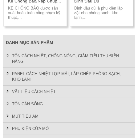
Ke Chống Bão/Nắp Chụp...
Đinh Đầu Dù
KE CHỐNG BÃO được sản
Đinh đầu dù là phụ kiện lắp
xuất hoàn toàn bằng nhựa kỹ
đặt cho phòng sạch, kho
thuật,...
lạnh,...
DANH MỤC SẢN PHẨM
TÔN CÁCH NHIỆT, CHỐNG NÓNG, GIẢM TIÊU THỤ ĐIỆN
NĂNG
PANEL CÁCH NHIỆT LỢP MÁI, LẮP GHÉP PHÒNG SẠCH,
KHO LẠNH
VẬT LIỆU CÁCH NHIỆT
TÔN CÁN SÓNG
MÚT TIÊU ÂM
PHỤ KIỆN CỬA MỞ