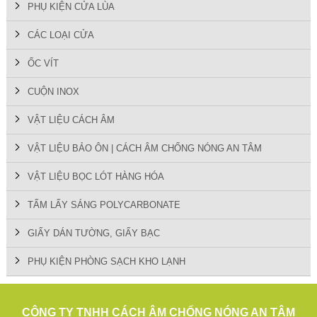
PHỤ KIỆN CỬA LÙA
CÁC LOẠI CỬA
ỐC VÍT
CUỘN INOX
VẬT LIỆU CÁCH ÂM
VẬT LIỆU BẢO ÔN | CÁCH ÂM CHỐNG NÓNG AN TÂM
VẬT LIỆU BỌC LÓT HÀNG HÓA
TẤM LẤY SÁNG POLYCARBONATE
GIẤY DÁN TƯỜNG, GIẤY BẠC
PHỤ KIỆN PHÒNG SẠCH KHO LẠNH
CÔNG TY TNHH CÁCH ÂM CHỐNG NÓNG AN TÂM