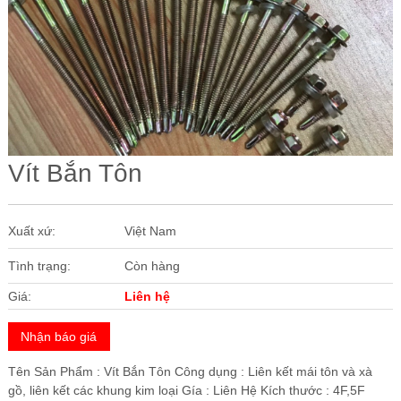
Các Loại Cửa
Ốc Vít
Cuộn Inox
Vật Liệu Cách Âm
Vật liệu Bảo Ôn | Cách Âm Chống Nóng An Tâm
Vít Bắn Tôn
Vật Liệu Bọc Lót Hàng Hóa
Tấm lấy Sáng polycarbonate
Xuất xứ:
Việt Nam
Giấy Dán Tường, Giấy Bạc
Tình trạng:
Còn hàng
Phụ Kiện Phòng Sạch Kho Lạnh
Giá:
Liên hệ
Nhận báo giá
Tên Sản Phẩm : Vít Bắn Tôn Công dụng : Liên kết mái tôn và xà
gồ, liên kết các khung kim loại Gía : Liên Hệ Kích thước : 4F,5F