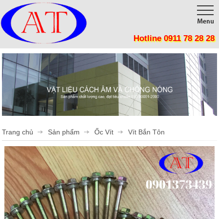
Hotline 0911 78 28 28
Trang chủ
Giới thiệu
Sản phẩm
Công trình
Tôn Cách Nhiệt, Chống nóng, Giảm tiêu thụ điện năng
Panel Cách Nhiệt lợp mái, lắp ghép phòng sạch, kho lạnh
Thi công
Trang chủ
Sản phẩm
Ốc Vít
Vít Bắn Tôn
Vật Liệu Cách Nhiệt
Tin tức
Tôn cán sóng
Liên hệ
Mút Tiêu Âm
Phụ Kiện Cửa Mở
Phụ Kiện Cửa Lùa