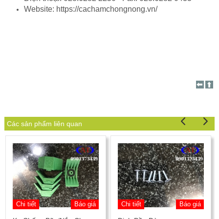
Website: https://cachamchongnong.vn/
Các sản phẩm liên quan
Chi tiết
Báo giá
Chi tiết
Báo giá