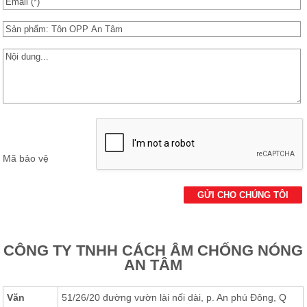
Các Loại Cửa
Ốc Vít
Cuộn Inox
Vật Liệu Cách Âm
Vật liệu Bảo Ôn | Cách Âm Chống Nóng An Tâm
Vật Liệu Bọc Lót Hàng Hóa
Mã bảo vệ
Tấm lấy Sáng polycarbonate
Giấy Dán Tường, Giấy Bạc
Phụ Kiện Phòng Sạch Kho Lạnh
CÔNG TY TNHH CÁCH ÂM CHỐNG NÓNG
AN TÂM
Văn
51/26/20 đường vườn lài nối dài, p. An phú Đông, Q