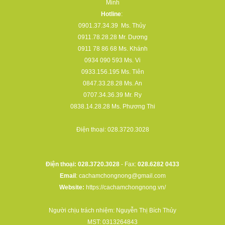
Minh
Hotline
:
0901.37.34.39
Ms. Thủy
0911.78.28.28
Mr. Dương
0911 78 86 68
Ms. Khánh
0934 090 593
Ms. Vi
0933.156.195
Ms. Tiên
0847.33.28.28
Ms. An
0707.34.36.39
Mr. Ry
0838.14.28.28
Ms. Phương Thi
Điện thoại:
028.3720.3028
Điện thoại: 028.3720.3028
- Fax:
028.6282 0433
Email
:
cachamchongnong@gmail.com
Website:
https://cachamchongnong.vn/
Người chịu trách nhiệm: Nguyễn Thị Bích Thủy
MST: 0313264843