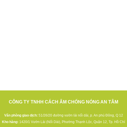
CÔNG TY TNHH CÁCH ÂM CHỐNG NÓNG AN TÂM
Văn phòng giao dịch:
51/26/20 đường vườn lài nối dài, p. An phú Đông, Q 12
Kho hàng:
1420/1 Vườn Lài (Nối Dài), Phường Thạnh Lộc, Quận 12, Tp. Hồ Chí