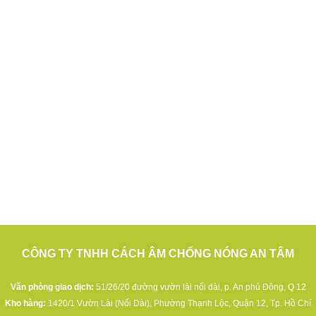
CÔNG TY TNHH CÁCH ÂM CHỐNG NÓNG AN TÂM
Văn phòng giao dịch:
51/26/20 đường vườn lài nối dài, p. An phú Đông, Q 12
Kho hàng:
1420/1 Vườn Lài (Nối Dài), Phường Thạnh Lộc, Quận 12, Tp. Hồ Chí