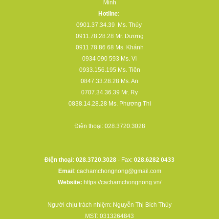
Minh
Hotline
:
0901.37.34.39
Ms. Thủy
0911.78.28.28
Mr. Dương
0911 78 86 68
Ms. Khánh
0934 090 593
Ms. Vi
0933.156.195
Ms. Tiên
0847.33.28.28
Ms. An
0707.34.36.39
Mr. Ry
0838.14.28.28
Ms. Phương Thi
Điện thoại:
028.3720.3028
Điện thoại: 028.3720.3028
- Fax:
028.6282 0433
Email
:
cachamchongnong@gmail.com
Website:
https://cachamchongnong.vn/
Người chịu trách nhiệm: Nguyễn Thị Bích Thủy
MST: 0313264843