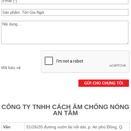
Các Loại Cửa
Ốc Vít
Cuộn Inox
Vật Liệu Cách Âm
Vật liệu Bảo Ôn | Cách Âm Chống Nóng An Tâm
Vật Liệu Bọc Lót Hàng Hóa
Mã bảo vệ
Tấm lấy Sáng polycarbonate
Giấy Dán Tường, Giấy Bạc
Phụ Kiện Phòng Sạch Kho Lạnh
CÔNG TY TNHH CÁCH ÂM CHỐNG NÓNG
AN TÂM
Văn
51/26/20 đường vườn lài nối dài, p. An phú Đông, Q