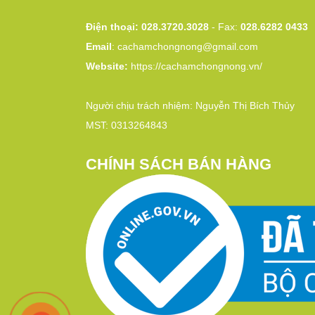
Điện thoại: 028.3720.3028
- Fax:
028.6282 0433
Email
:
cachamchongnong@gmail.com
Website:
https://cachamchongnong.vn/
Người chịu trách nhiệm: Nguyễn Thị Bích Thủy
MST: 0313264843
CHÍNH SÁCH BÁN HÀNG