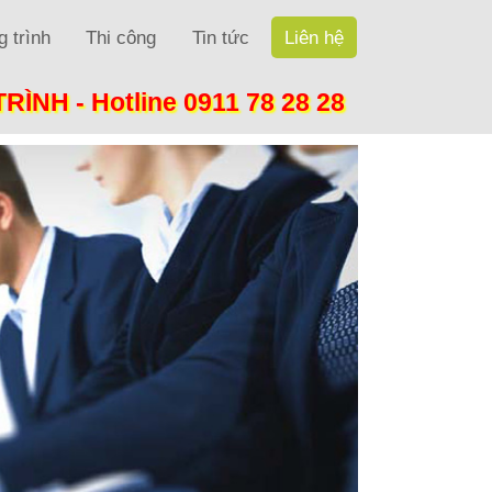
 trình
Thi công
Tin tức
Liên hệ
TRÌNH -
Hotline 0911 78 28 28