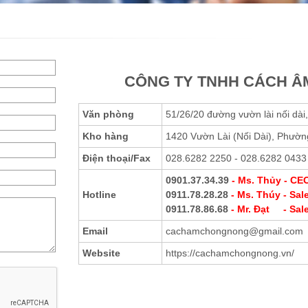
CÔNG TY TNHH CÁCH Â
Văn phòng
51/26/20 đường vườn lài nối dà
Kho hàng
1420 Vườn Lài (Nối Dài), Phườn
Điện thoại
/Fax
028.6282 2250 - 028.6282 0433
0901.37.34.39
- Ms. Thủy - C
Hotline
0911.78.28.28
- Ms. Thúy - Sal
0911.78.86.68
- Mr. Đạt - Sal
Email
cachamchongnong@gmail.com
Website
https://cachamchongnong.vn/