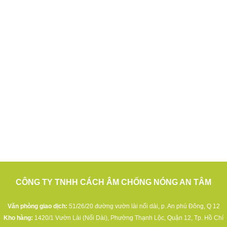
CÔNG TY TNHH CÁCH ÂM CHỐNG NÓNG AN TÂM
Văn phòng giao dịch:
51/26/20 đường vườn lài nối dài, p. An phú Đông, Q 12
Kho hàng:
1420/1 Vườn Lài (Nối Dài), Phường Thạnh Lộc, Quận 12, Tp. Hồ Chí