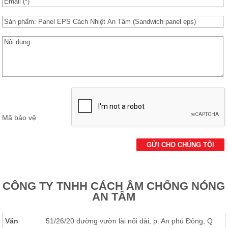
Các Loại Cửa
Ốc Vít
Cuộn Inox
Vật Liệu Cách Âm
Vật liệu Bảo Ôn | Cách Âm Chống Nóng An Tâm
Vật Liệu Bọc Lót Hàng Hóa
Mã bảo vệ
Tấm lấy Sáng polycarbonate
Giấy Dán Tường, Giấy Bạc
Phụ Kiện Phòng Sạch Kho Lạnh
CÔNG TY TNHH CÁCH ÂM CHỐNG NÓNG
AN TÂM
Văn
51/26/20 đường vườn lài nối dài, p. An phú Đông, Q