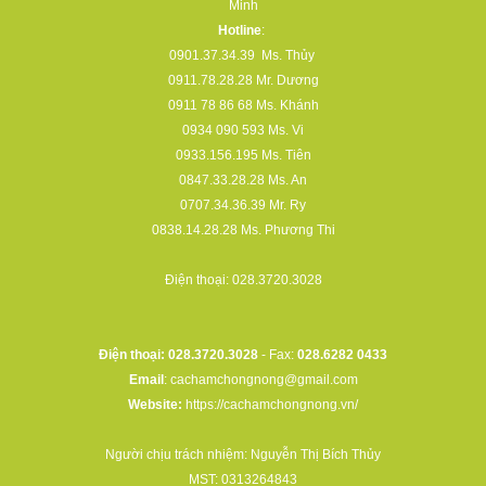
Minh
Hotline
:
0901.37.34.39
Ms. Thủy
0911.78.28.28
Mr. Dương
0911 78 86 68
Ms. Khánh
0934 090 593
Ms. Vi
0933.156.195
Ms. Tiên
0847.33.28.28
Ms. An
0707.34.36.39
Mr. Ry
0838.14.28.28
Ms. Phương Thi
Điện thoại:
028.3720.3028
Điện thoại: 028.3720.3028
- Fax:
028.6282 0433
Email
:
cachamchongnong@gmail.com
Website:
https://cachamchongnong.vn/
Người chịu trách nhiệm: Nguyễn Thị Bích Thủy
MST: 0313264843