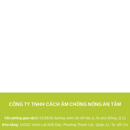
CÔNG TY TNHH CÁCH ÂM CHỐNG NÓNG AN TÂM
Văn phòng giao dịch:
51/26/20 đường vườn lài nối dài, p. An phú Đông, Q 12
Kho hàng:
1420/1 Vườn Lài (Nối Dài), Phường Thạnh Lộc, Quận 12, Tp. Hồ Chí