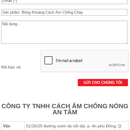
Các Loại Cửa
Ốc Vít
Cuộn Inox
Vật Liệu Cách Âm
Vật liệu Bảo Ôn | Cách Âm Chống Nóng An Tâm
Vật Liệu Bọc Lót Hàng Hóa
Mã bảo vệ
Tấm lấy Sáng polycarbonate
Giấy Dán Tường, Giấy Bạc
Phụ Kiện Phòng Sạch Kho Lạnh
CÔNG TY TNHH CÁCH ÂM CHỐNG NÓNG
AN TÂM
Văn
51/26/20 đường vườn lài nối dài, p. An phú Đông, Q