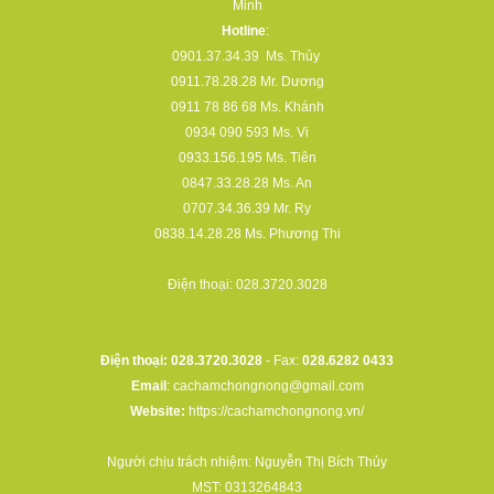
Minh
Hotline
:
0901.37.34.39
Ms. Thủy
0911.78.28.28
Mr. Dương
0911 78 86 68
Ms. Khánh
0934 090 593
Ms. Vi
0933.156.195
Ms. Tiên
0847.33.28.28
Ms. An
0707.34.36.39
Mr. Ry
0838.14.28.28
Ms. Phương Thi
Điện thoại:
028.3720.3028
Điện thoại: 028.3720.3028
- Fax:
028.6282 0433
Email
:
cachamchongnong@gmail.com
Website:
https://cachamchongnong.vn/
Người chịu trách nhiệm: Nguyễn Thị Bích Thủy
MST: 0313264843