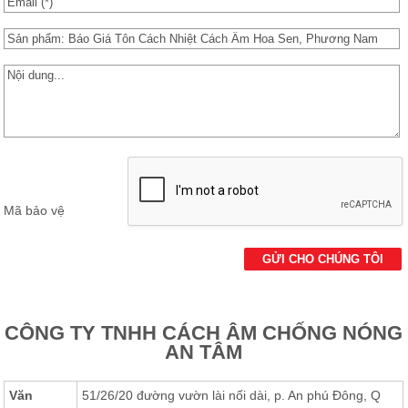
Các Loại Cửa
Ốc Vít
Cuộn Inox
Vật Liệu Cách Âm
Vật liệu Bảo Ôn | Cách Âm Chống Nóng An Tâm
Vật Liệu Bọc Lót Hàng Hóa
Mã bảo vệ
Tấm lấy Sáng polycarbonate
Giấy Dán Tường, Giấy Bạc
Phụ Kiện Phòng Sạch Kho Lạnh
CÔNG TY TNHH CÁCH ÂM CHỐNG NÓNG
AN TÂM
Văn
51/26/20 đường vườn lài nối dài, p. An phú Đông, Q