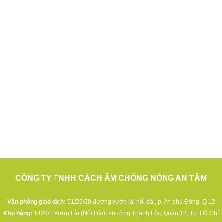
CÔNG TY TNHH CÁCH ÂM CHỐNG NÓNG AN TÂM
Văn phòng giao dịch:
51/26/20 đường vườn lài nối dài, p. An phú Đông, Q 12
Kho hàng:
1420/1 Vườn Lài (Nối Dài), Phường Thạnh Lộc, Quận 12, Tp. Hồ Chí