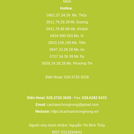
Minh
Hotline
:
0901.37.34.39
Ms. Thủy
0911.78.28.28
Mr. Dương
0911 78 86 68
Ms. Khánh
0934 090 593
Ms. Vi
0933.156.195
Ms. Tiên
0847.33.28.28
Ms. An
0707.34.36.39
Mr. Ry
0838.14.28.28
Ms. Phương Thi
Điện thoại:
028.3720.3028
Điện thoại: 028.3720.3028
- Fax:
028.6282 0433
Email
:
cachamchongnong@gmail.com
Website:
https://cachamchongnong.vn/
Người chịu trách nhiệm: Nguyễn Thị Bích Thủy
MST: 0313264843