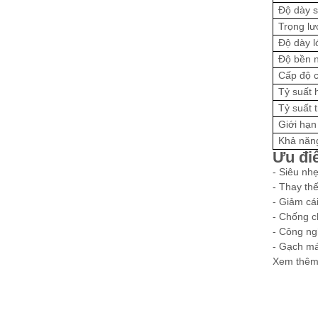
Độ dày 
Trọng l
Độ dày l
Độ bền 
Cấp độ 
Tỷ suất 
Tỷ suất 
Giới hạn
Khả năn
Ưu đi
- Siêu nh
- Thay th
- Giảm cá
- Chống c
- Công ng
- Gạch má
Xem thê