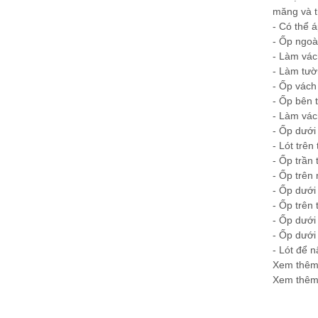
măng và t
-
Có thể á
-
Ốp ngoài
-
Làm vác
-
Làm tườn
-
Ốp vách 
-
Ốp bên t
-
Làm vác
-
Ốp dưới 
-
Lót trên
-
Ốp trần 
-
Ốp trên 
-
Ốp dưới 
-
Ốp trên 
-
Ốp dưới 
-
Ốp dưới 
-
Lót để n
Xem thê
Xem thê