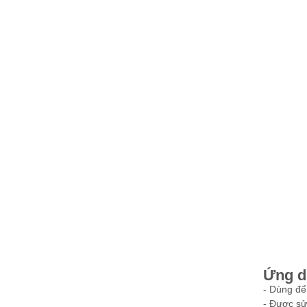
Ứng d
-
Dùng để 
-
Được sử 