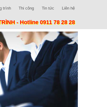
 trình
Thi công
Tin tức
Liên hệ
TRÌNH -
Hotline 0911 78 28 28