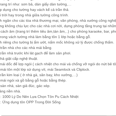
rang trí như: sơn bả, dán giấy dàn tường,…
p dụng cho tường hay vách kể cả trần thả.
 trời hay trong nhà giữa tường công trình.
h ngăn cho các tòa nhà thương mại, văn phòng, nhà xưởng công nghi
g không chịu lực cho các nhà cơi nới, dựng phòng tầng trung tại nhữn
cách âm (trang trí thêm tiêu âm,tán âm,..) cho phòng karaoke, bar, phò
rong vách tường nhà làm bằng tôn 1 lớp hoặc bằng gỗ.
h riêng cho tường bị ẩm ướt, nấm mốc không xử lý được chống thấm.
trần nhà cho các nhà mái bằng.
 trần nhà trước khi lát gạch để làm sân phơi.
thả giật cấp nghệ thuật.
mái dốc để lợp ngói ( cách nhiệt cho mái và chống vỡ ngói do nứt bê tô
mái tôn một lớp sử dụng vít, mái Seamlock và Cliplock.
trần kim loại ( ở nhà gà, sân bay, kho xưởng,…)
mái ngói xà gồ bằng gỗ hoặc bằng thép.
sàn nhà, sàn giả đúc, gác xép.
âng nền nhà.
m:
1000 Lý Do Nên Lựa Chọn Tôn Pu Cách Nhiệt
m:
Ứng dụng tôn OPP Trong Đời Sống