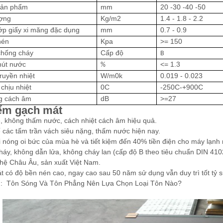
sản phẩm
mm
20 -30 -40 -50
ượng
Kg/m2
1.4 - 1.8 - 2.2
ớp giấy xi măng đặc dụng
mm
0.7 - 0.9
nén
Kpa
>= 150
chống cháy
Cấp độ
B
hút nước
<= 1.3
%
truyền nhiệt
W/m0k
0.019 - 0.023
 chịu nhiệt
0C
-250C-+900C
g cách âm
dB
>=27
ểm gạch mát
ẹ, không thấm nước, cách nhiệt cách âm hiệu quả.
ế các tấm trần vách siêu nặng, thấm nước hiện nay.
i nóng oi bức của mùa hè và tiết kiệm đến 40% tiền điện cho máy lạnh
háy, không dẫn lửa, không cháy lan (cấp độ B theo tiêu chuẩn DIN 410
hệ Châu Âu, sản xuất Việt Nam.
t có độ bền nén cao, ngay cao sau 50 năm sử dụng vẫn duy trì tốt tỷ s
m:
Tôn Sóng Và Tôn Phẳng Nên Lựa Chọn Loại Tôn Nào?