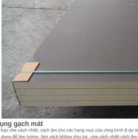
ụng gạch mát
bao che cách nhiệt, cách âm cho các hạng mục của công trình & dự á
dụng để làm tường, làm vách không chịu lực, vừa cách nhiệt cách âm tố