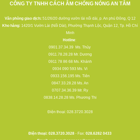
CÔNG TY TNHH CÁCH ÂM CHỐNG NÓNG AN TÂM
Văn phòng giao dịch:
51/26/20 đường vườn lài nối dài, p. An phú Đông, Q 12
Kho hàng:
1420/1 Vườn Lài (Nối Dài), Phường Thạnh Lộc, Quận 12, Tp. Hồ Chí
Minh
Hotline
:
0901.37.34.39
Ms. Thủy
0911.78.28.28
Mr. Dương
0911 78 86 68
Ms. Khánh
0934 090 593
Ms. Vi
0933.156.195
Ms. Tiên
0847.33.28.28
Ms. An
0707.34.36.39
Mr. Ry
0838.14.28.28
Ms. Phương Thi
Điện thoại:
028.3720.3028
Điện thoại: 028.3720.3028
- Fax:
028.6282 0433