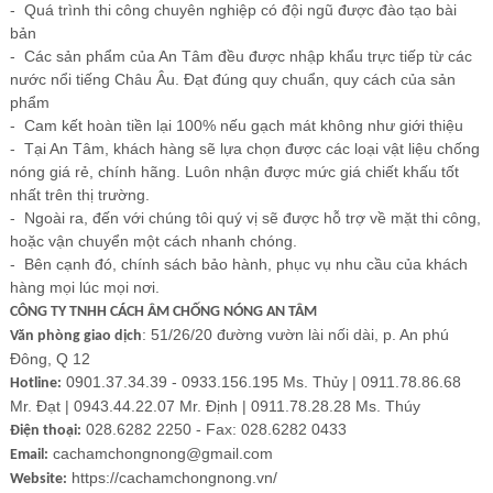
-
Quá trình thi công chuyên nghiệp có đội ngũ được đào tạo bài
bản
-
Các sản phẩm của
An Tâm
đều được nhập khẩu trực tiếp từ các
nước nổi tiếng Châu Âu. Đạt đúng quy chuẩn, quy cách của sản
phẩm
-
Cam kết hoàn tiền lại 100% nếu gạch mát không như giới thiệu
-
Tại
An Tâm
, khách hàng sẽ lựa chọn được các loại vật liệu chống
nóng giá rẻ, chính hãng. Luôn nhận được mức giá chiết khấu tốt
nhất trên thị trường.
-
Ngoài ra, đến với chúng tôi quý vị sẽ được hỗ trợ về mặt thi công,
hoặc vận chuyển
một cách nhanh chóng.
-
Bên cạnh đó, chính sách bảo hành, phục vụ nhu cầu của khách
hàng mọi lúc mọi nơi.
CÔNG TY TNHH CÁCH ÂM CHỐNG NÓNG AN TÂM
: 51/26/20 đường vườn lài nối dài, p. An phú
Văn phòng giao dịch
Đông, Q 12
0901.37.34.39 - 0933.156.195 Ms. Thủy | 0911.78.86.68
Hotline:
Mr. Đạt | 0943.44.22.07 Mr. Định | 0911.78.28.28 Ms. Thúy
028.6282 2250 - Fax: 028.6282 0433
Điện thoại:
cachamchongnong@gmail.com
Email:
https://cachamchongnong.vn/
Website: