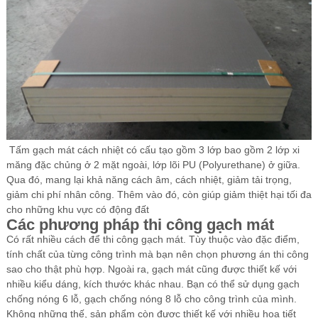
Các Loại Cửa
Ốc Vít
Cuộn Inox
Vật Liệu Cách Âm
Vật liệu Bảo Ôn | Cách Âm Chống Nóng An Tâm
Vật Liệu Bọc Lót Hàng Hóa
Tấm
gạch mát
cách nhiệt có cấu tạo gồm 3 lớp bao gồm 2 lớp xi
măng đặc chủng ở 2 mặt ngoài, lớp lõi PU (Polyurethane) ở giữa.
Tấm lấy Sáng polycarbonate
Qua đó, mang lại khả năng cách âm, cách nhiệt, giảm tải trọng,
giảm chi phí nhân công. Thêm vào đó, còn giúp giảm thiệt hại tối đa
Giấy Dán Tường, Giấy Bạc
cho những khu vực có động đất
Các phương pháp thi công gạch mát
Phụ Kiện Phòng Sạch Kho Lạnh
Có rất nhiều cách để thi công gạch mát. Tùy thuộc vào đặc điểm,
tính chất của từng công trình mà bạn nên chọn phương án thi công
sao cho thật phù hợp. Ngoài ra, gạch mát cũng được thiết kế với
nhiều kiểu dáng, kích thước khác nhau. Bạn có thể sử dụng gạch
chống nóng 6 lỗ, gạch chống nóng 8 lỗ cho công trình của mình.
Không những thế, sản phẩm còn được thiết kế với nhiều họa tiết