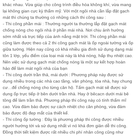
khác nhau. Vừa giúp cho công trình điều hòa không khí, vừa mang
lại không gian cực kỳ thẩm mỹ. Với một ngôi nhà cần lắp đặt gạch
mát thì chúng ta thường có những cách thi công sau :
- Thi công phần mái : Thường người ta thường lắp đặt gạch mát
chống nóng cho ngôi nhà ở phần mái nhà. Nơi chịu ảnh hưởng
sớm nhất và trực tiếp của ánh nắng mặt trời. Thi công phần mái
cũng làm được theo cả 2 thi công gạch mát là ốp ngoài tường và ốp
giữa tường. Hiện nay cũng có khá nhiều gia đình sử dụng dạng mái
tôn 1 lớp, yếu điểm của loại mái này là khá nóng, hấp thụ nhiệt cao.
Nên việc sử dụng gạch mát chống nóng là một sự kết hợp hoàn
hảo để làm mát ngôi nhà của bạ
n
- Thi công dưới trần thả, mái dưới : Phương pháp này được sử
dụng nhiều trong các nhà cao tầng, văn phòng, tòa nhà, hay chung
cư…để chống nóng cho từng căn hộ. Tấm gạch mát sẽ được sử
dụng ốp trực tiếp ở bên dưới trần nhà. Hay ở bêcacn dưới mái bê
tông để làm trần thả. Phương pháp thi công này có tính thẩm mĩ
cao. Vừa đảm bảo được sự cách nhiệt cho căn phòng, vừa đảm
bảo được độ đẹp mắt của thiết kế.
- Thi công ốp tường : Đây là phương pháp thi công được nhiều
người hướng tới và sử dụng nhất vì nó khá đơn giản dễ thi công.
Đồng thời tiết kiệm được rất nhiều chi phí nhân công cũng như