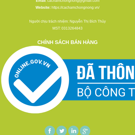
Email
:
cachamchongnong@gmail.com
Website:
https://cachamchongnong.vn/
Người chịu trách nhiệm: Nguyễn Thị Bích Thủy
MST: 0313264843
CHÍNH SÁCH BÁN HÀNG