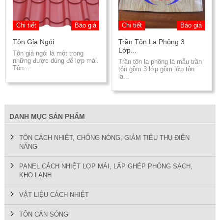
Chi tiết
Báo giá
Chi tiết
Báo giá
Tôn Gỉa Ngói
Trần Tôn La Phông 3
Lớp...
Tôn giả ngói là một trong
những được dùng để lợp mái.
Trần tôn la phông là mẫu trần
Tôn...
tôn gồm 3 lớp gồm lớp tôn
la...
DANH MỤC SẢN PHẨM
TÔN CÁCH NHIỆT, CHỐNG NÓNG, GIẢM TIÊU THỤ ĐIỆN
NĂNG
PANEL CÁCH NHIỆT LỢP MÁI, LẮP GHÉP PHÒNG SẠCH,
KHO LẠNH
VẬT LIỆU CÁCH NHIỆT
TÔN CÁN SÓNG