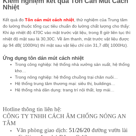
Kiểm nghiệm kết quả
Tôn Cán Mút Cách
Nhiệt
Kết quả đo
Tôn cán mút cách nhiệt
, thử nghiệm của Trung tâm
đo lường thuộc tổng cục tiêu chuẩn đo lường chất lượng cho thấy:
Khi áp nhiệt độ 470C vào mặt trước vật liệu, trong 8 giờ liên tục thì
nhiệt độ mặt sau là 30,30C. Về âm thanh, mặt trước vật liệu được
áp 94 dB( 1000Hz) thì mặt sau vật liệu chỉ còn 31,7 dB( 1000Hz).
Ứng dụng tôn dán mút cách nhiệt
Trong công nghiệp: hệ thống nhà xưởng sản xuất, hệ thống
kho…
Trong nông nghiệp: hệ thống chuồng trại chăn nuôi…
Hệ thống trung tâm thương mại: siêu thị, buildings…
Hệ thống nhà dân dụng: trang trí nội thất, lợp mái…
Hotline thông tin liên hệ:
CÔNG TY TNHH CÁCH ÂM CHỐNG NÓNG AN
TÂM
Văn phòng giao dịch:
51/26/20
đường vườn lài