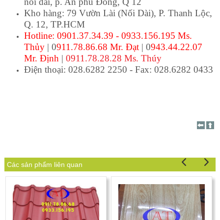
nối dài, p. An phú Đông, Q 12
Kho hàng: 79 Vườn Lài (Nối Dài), P. Thanh Lộc
,
Q. 12, TP.HCM
Hotline: 0901.37.34.39 - 0933.156.195 Ms.
Thủy
| 0
911.78.86.68 Mr. Đạt
| 0
943.44.22.07
Mr. Định
|
0911.78.28.28 Ms. Thúy
Điện thoại: 028.6282 2250 - Fax: 028.6282 0433
Các sản phẩm liên quan