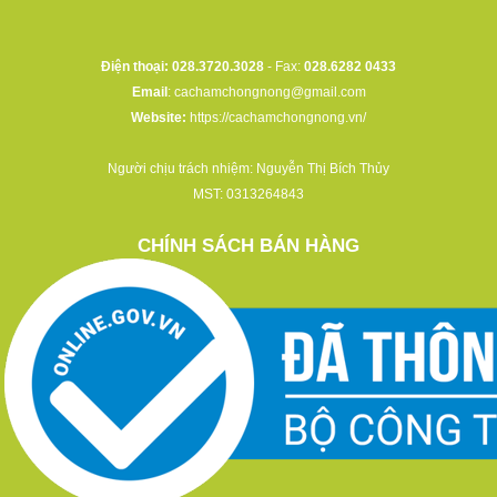
Điện thoại: 028.3720.3028
- Fax:
028.6282 0433
Email
:
cachamchongnong@gmail.com
Website:
https://cachamchongnong.vn/
Người chịu trách nhiệm: Nguyễn Thị Bích Thủy
MST: 0313264843
CHÍNH SÁCH BÁN HÀNG