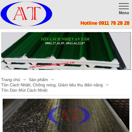
Hotline 0911 78 28 28
Trang chủ
Giới thiệu
Sản phẩm
Công trình
Tôn Cách Nhiệt, Chống nóng, Giảm tiêu thụ điện năng
Panel Cách Nhiệt lợp mái, lắp ghép phòng sạch, kho lạnh
Thi công
Trang chủ
Sản phẩm
Vật Liệu Cách Nhiệt
Tin tức
Tôn Cách Nhiệt, Chống nóng, Giảm tiêu thụ điện năng
Tôn Dán Mút Cách Nhiệt
Tôn cán sóng
Liên hệ
Mút Tiêu Âm
Phụ Kiện Cửa Mở
Phụ Kiện Cửa Lùa