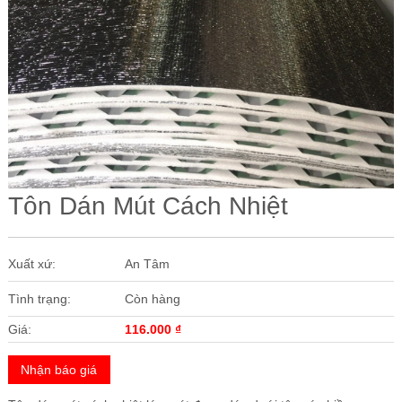
Các Loại Cửa
Ốc Vít
Cuộn Inox
Vật Liệu Cách Âm
Vật liệu Bảo Ôn | Cách Âm Chống Nóng An Tâm
Vật Liệu Bọc Lót Hàng Hóa
Tôn Dán Mút Cách Nhiệt
Tấm lấy Sáng polycarbonate
Giấy Dán Tường, Giấy Bạc
Xuất xứ:
An Tâm
Phụ Kiện Phòng Sạch Kho Lạnh
Tình trạng:
Còn hàng
Giá:
116.000
₫
Nhận báo giá