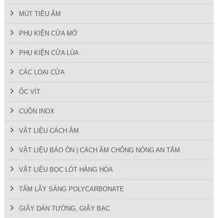
MÚT TIÊU ÂM
PHỤ KIỆN CỬA MỞ
PHỤ KIỆN CỬA LÙA
CÁC LOẠI CỬA
ỐC VÍT
CUỘN INOX
VẬT LIỆU CÁCH ÂM
VẬT LIỆU BẢO ÔN | CÁCH ÂM CHỐNG NÓNG AN TÂM
VẬT LIỆU BỌC LÓT HÀNG HÓA
TẤM LẤY SÁNG POLYCARBONATE
GIẤY DÁN TƯỜNG, GIẤY BẠC