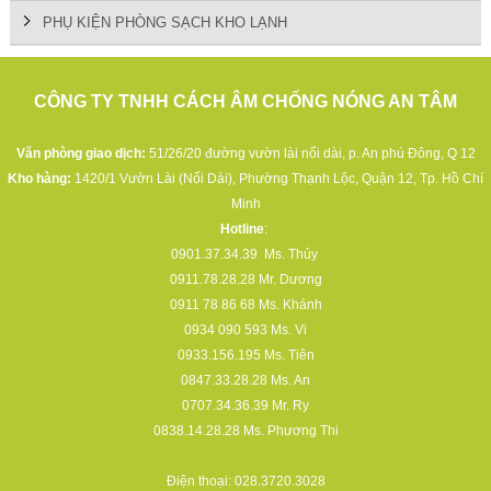
PHỤ KIỆN PHÒNG SẠCH KHO LẠNH
CÔNG TY TNHH CÁCH ÂM CHỐNG NÓNG AN TÂM
Văn phòng giao dịch:
51/26/20 đường vườn lài nối dài, p. An phú Đông, Q 12
Kho hàng:
1420/1 Vườn Lài (Nối Dài), Phường Thạnh Lộc, Quận 12, Tp. Hồ Chí
Minh
Hotline
:
0901.37.34.39
Ms. Thủy
0911.78.28.28
Mr. Dương
0911 78 86 68
Ms. Khánh
0934 090 593
Ms. Vi
0933.156.195
Ms. Tiên
0847.33.28.28
Ms. An
0707.34.36.39
Mr. Ry
0838.14.28.28
Ms. Phương Thi
Điện thoại:
028.3720.3028