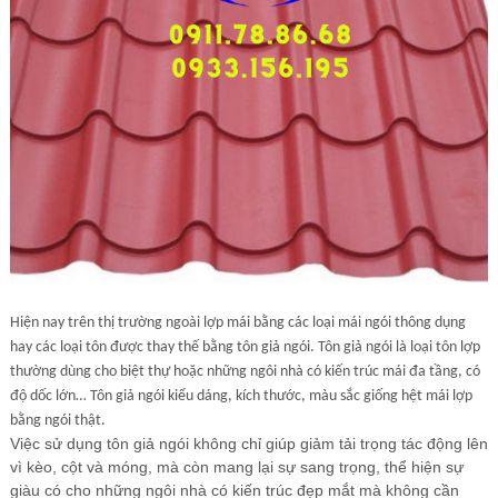
Các Loại Cửa
Ốc Vít
Cuộn Inox
Vật Liệu Cách Âm
Vật liệu Bảo Ôn | Cách Âm Chống Nóng An Tâm
Vật Liệu Bọc Lót Hàng Hóa
Tấm lấy Sáng polycarbonate
Giấy Dán Tường, Giấy Bạc
Hiện nay trên thị trường ngoài lợp mái bằng các loại mái ngói thông dụng
hay các loại tôn được thay thế bằng tôn giả ngói. Tôn giả ngói
là loại tôn lợp
Phụ Kiện Phòng Sạch Kho Lạnh
thường dùng cho biệt thự hoặc những ngôi nhà có kiến trúc mái đa tầng, có
độ dốc lớn… Tôn giả ngói kiểu dáng, kích thước, màu sắc giống hệt mái lợp
bằng ngói thật.
Việc sử dụng tôn giả ngói không chỉ giúp giảm tải trọng tác động lên
vì kèo, cột và móng, mà còn mang lại sự sang trọng, thể hiện sự
giàu có cho những ngôi nhà có kiến trúc đẹp mắt mà không cần