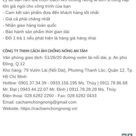
tôn giả ngói cho công trình của bạn
- C
am kết sản phẩm đưa đến khách hàng tốt nhất
- G
iá cả phải chăng nhất
- N
hận giao hàng toàn quốc
- B
ảo hành sản phẩm thời gian dài
- Đ
ổi 1 trả 1 nếu phát hiện là hàng giả hàng nhái
CÔNG TY TNHH CÁCH ÂM CHỐNG NÓNG AN TÂM
Văn phòng giao dịch: 51/26/20 đường vườn lài nối dài, p. An phú
Đông, Q 12
Kho hàng: 79 Vườn Lài (Nối Dài), Phường Thạnh Lộc, Quận 12, Tp.
Hồ Chí Minh
Hotline: 0901.37.34.39 - 0933.156.195 Ms. Thủy | 0911.78.86.68
Mr. Đạt | 0943.44.22.07 Mr. Định | 0911.78.28.28 Ms. Thúy
Điện thoại: 028.6282 2250 - Fax: 028.6282 0433
Email:
cachamchongnong@gmail.com
Website:
https://cachamchongnong.vn/