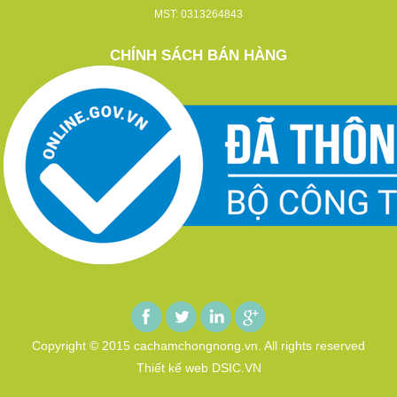
MST: 0313264843
CHÍNH SÁCH BÁN HÀNG
Copyright © 2015 cachamchongnong.vn. All rights reserved
Thiết kế web DSIC.VN