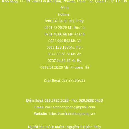
Kho hàng:
1420/1 Vườn Lài (Nối Dài), Phường Thạnh Lộc, Quận 12, Tp. Hồ Chí
Minh
Hotline
:
0901.37.34.39
Ms. Thủy
0911.78.28.28
Mr. Dương
0911 78 86 68
Ms. Khánh
0934 090 593
Ms. Vi
0933.156.195
Ms. Tiên
0847.33.28.28
Ms. An
0707.34.36.39
Mr. Ry
0838.14.28.28
Ms. Phương Thi
Điện thoại:
028.3720.3028
Điện thoại: 028.3720.3028
- Fax:
028.6282 0433
Email
:
cachamchongnong@gmail.com
Website:
https://cachamchongnong.vn/
Người chịu trách nhiệm: Nguyễn Thị Bích Thủy