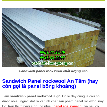
Sandwich panel rock wool chất lượng ca
o
Sandwich Panel rockwool An Tâm (hay
còn gọi là panel bông khoáng)
Tấm
sandwich panel rockwool
là gì? Có lẽ đây cũng là câu hỏi
được nhiều người đặt ra về tính chất sản phẩm panel rockwool này.
Bởi trên thị trường sử dụng nhiều
panel eps
,
panel pu
và nay có