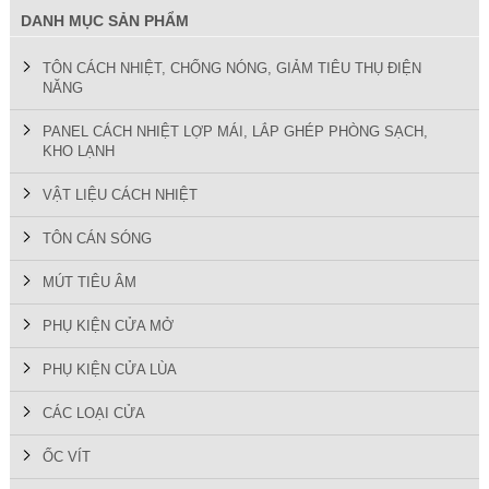
DANH MỤC SẢN PHẨM
TÔN CÁCH NHIỆT, CHỐNG NÓNG, GIẢM TIÊU THỤ ĐIỆN
NĂNG
PANEL CÁCH NHIỆT LỢP MÁI, LẮP GHÉP PHÒNG SẠCH,
KHO LẠNH
VẬT LIỆU CÁCH NHIỆT
TÔN CÁN SÓNG
MÚT TIÊU ÂM
PHỤ KIỆN CỬA MỞ
PHỤ KIỆN CỬA LÙA
CÁC LOẠI CỬA
ỐC VÍT