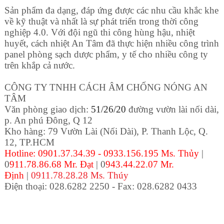
Sản phẩm đa dạng, đáp ứng được các nhu cầu khắc khe
về kỹ thuật và nhất là sự phát triển trong thời công
nghiệp 4.0. Với đội ngũ thi công hùng hậu, nhiệt
huyết, cách nhiệt An Tâm đã thực hiện nhiều công trình
panel phòng sạch dược phẩm, y tế cho nhiều công ty
trên khắp cả nước.
CÔNG TY TNHH CÁCH ÂM CHỐNG NÓNG AN
TÂM
Văn phòng giao dịch:
51/26/20
đường vườn lài nối dài,
p. An phú Đông, Q 12
Kho hàng: 79 Vườn Lài (Nối Dài), P. Thanh Lộc
, Q.
12, TP.HCM
Hotline: 0901.37.34.39 - 0933.156.195 Ms. Thủy
|
0
911.78.86.68 Mr. Đạt
| 0
943.44.22.07 Mr.
Định
|
0911.78.28.28 Ms. Thúy
Điện thoại: 028.6282 2250 - Fax: 028.6282 0433