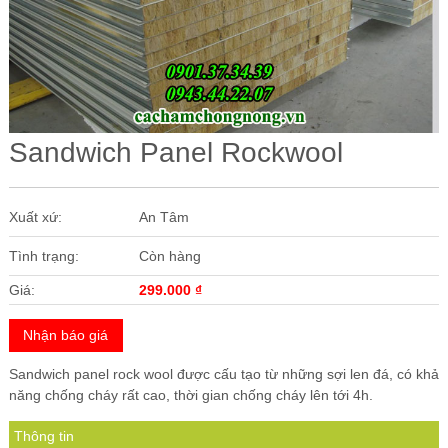
Các Loại Cửa
Ốc Vít
Cuộn Inox
Vật Liệu Cách Âm
Sandwich Panel Rockwool
Vật liệu Bảo Ôn | Cách Âm Chống Nóng An Tâm
Vật Liệu Bọc Lót Hàng Hóa
Xuất xứ:
An Tâm
Tấm lấy Sáng polycarbonate
Tình trạng:
Còn hàng
Giấy Dán Tường, Giấy Bạc
Giá:
299.000
₫
Phụ Kiện Phòng Sạch Kho Lạnh
Nhận báo giá
Sandwich panel rock wool được cấu tạo từ những sợi len đá, có khả
năng chống cháy rất cao, thời gian chống cháy lên tới 4h.
Thông tin