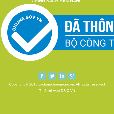
CHÍNH SÁCH BÁN HÀNG
Copyright © 2015 cachamchongnong.vn. All rights reserved
Thiết kế web DSIC.VN