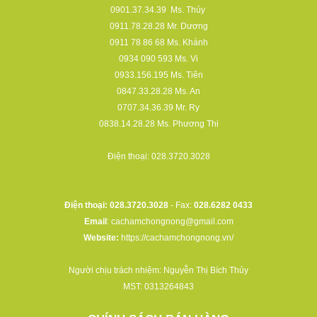
0901.37.34.39
Ms. Thủy
0911.78.28.28
Mr. Dương
0911 78 86 68
Ms. Khánh
0934 090 593
Ms. Vi
0933.156.195
Ms. Tiên
0847.33.28.28
Ms. An
0707.34.36.39
Mr. Ry
0838.14.28.28
Ms. Phương Thi
Điện thoại:
028.3720.3028
Điện thoại: 028.3720.3028
- Fax:
028.6282 0433
Email
:
cachamchongnong@gmail.com
Website:
https://cachamchongnong.vn/
Người chịu trách nhiệm: Nguyễn Thị Bích Thủy
MST: 0313264843