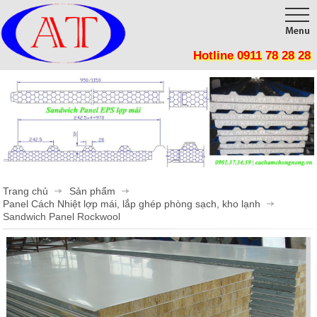
Hotline 0911 78 28 28
Trang chủ
Giới thiệu
Sản phẩm
Công trình
Tôn Cách Nhiệt, Chống nóng, Giảm tiêu thụ điện năng
Panel Cách Nhiệt lợp mái, lắp ghép phòng sạch, kho lạnh
Thi công
Trang chủ
Sản phẩm
Vật Liệu Cách Nhiệt
Tin tức
Panel Cách Nhiệt lợp mái, lắp ghép phòng sạch, kho lạnh
Sandwich Panel Rockwool
Tôn cán sóng
Liên hệ
Mút Tiêu Âm
Phụ Kiện Cửa Mở
Phụ Kiện Cửa Lùa