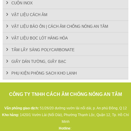
CUỘN INOX
VẬT LIỆU CÁCH ÂM
VẬT LIỆU BẢO ÔN | CÁCH ÂM CHỐNG NÓNG AN TÂM
VẬT LIỆU BỌC LÓT HÀNG HÓA
TẤM LẤY SÁNG POLYCARBONATE
GIẤY DÁN TƯỜNG, GIẤY BẠC
PHỤ KIỆN PHÒNG SẠCH KHO LẠNH
CÔNG TY TNHH CÁCH ÂM CHỐNG NÓNG AN TÂM
Văn phòng giao dịch:
51/26/20 đường vườn lài nối dài, p. An phú Đông, Q 12
Kho hàng:
1420/1 Vườn Lài (Nối Dài), Phường Thạnh Lộc, Quận 12, Tp. Hồ Chí
Minh
Hotline
: