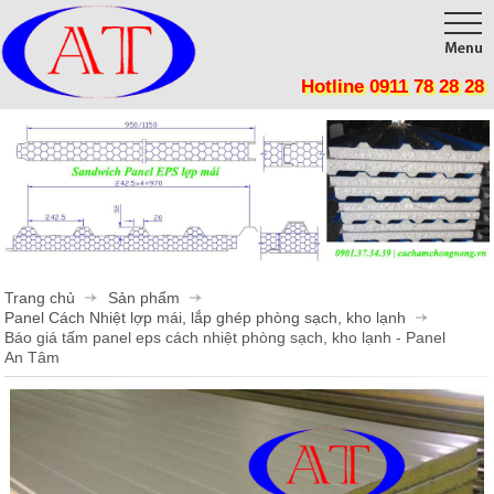
Hotline 0911 78 28 28
Trang chủ
Giới thiệu
Sản phẩm
Công trình
Tôn Cách Nhiệt, Chống nóng, Giảm tiêu thụ điện năng
Panel Cách Nhiệt lợp mái, lắp ghép phòng sạch, kho lạnh
Thi công
Trang chủ
Sản phẩm
Vật Liệu Cách Nhiệt
Tin tức
Panel Cách Nhiệt lợp mái, lắp ghép phòng sạch, kho lạnh
Báo giá tấm panel eps cách nhiệt phòng sạch, kho lạnh - Panel
Tôn cán sóng
Liên hệ
An Tâm
Mút Tiêu Âm
Phụ Kiện Cửa Mở
Phụ Kiện Cửa Lùa