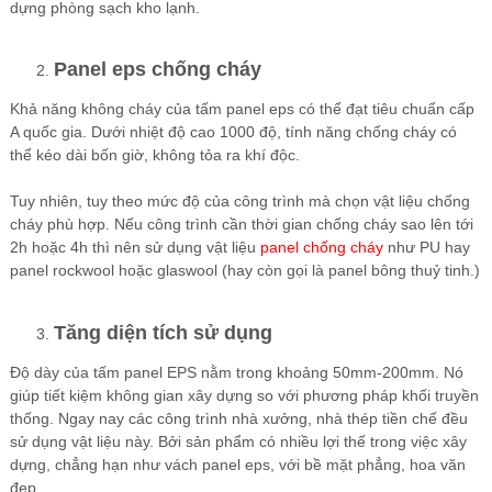
dựng phòng sạch kho lạnh.
Panel eps chống cháy
Khả năng không cháy của tấm panel eps có thể đạt tiêu chuẩn cấp
A quốc gia. Dưới nhiệt độ cao 1000 độ, tính năng chống cháy có
thể kéo dài bốn giờ, không tỏa ra khí độc.
Tuy nhiên, tuy theo mức độ của công trình mà chọn vật liệu chống
cháy phù hợp. Nếu công trình cần thời gian chống cháy sao lên tới
2h hoặc 4h thì nên sử dụng vật liệu
panel chống cháy
như PU hay
panel rockwool hoặc glaswool (hay còn gọi là panel bông thuỷ tinh.)
Tăng diện tích sử dụng
Độ dày của tấm panel EPS nằm trong khoảng 50mm-200mm. Nó
giúp tiết kiệm không gian xây dựng so với phương pháp khối truyền
thống. Ngay nay các công trình nhà xưởng, nhà thép tiền chế đều
sử dụng vật liệu này. Bởi sản phẩm có nhiều lợi thế trong việc xây
dựng, chẳng hạn như vách panel eps, với bề mặt phẳng, hoa văn
đẹp.