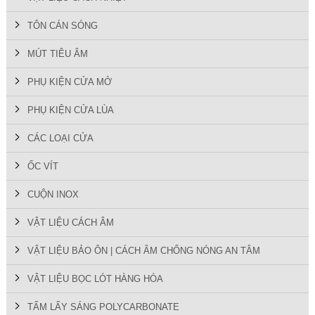
TÔN CÁN SÓNG
MÚT TIÊU ÂM
PHỤ KIỆN CỬA MỞ
PHỤ KIỆN CỬA LÙA
CÁC LOẠI CỬA
ỐC VÍT
CUỘN INOX
VẬT LIỆU CÁCH ÂM
VẬT LIỆU BẢO ÔN | CÁCH ÂM CHỐNG NÓNG AN TÂM
VẬT LIỆU BỌC LÓT HÀNG HÓA
TẤM LẤY SÁNG POLYCARBONATE