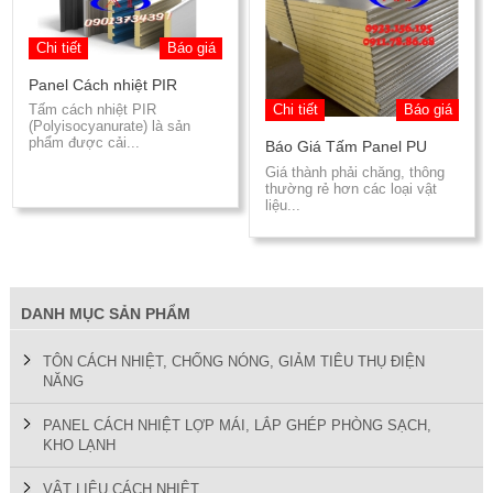
Chi tiết
Báo giá
Panel Cách nhiệt PIR
Tấm cách nhiệt PIR
Chi tiết
Báo giá
(Polyisocyanurate) là sản
phẩm được cải...
Báo Giá Tấm Panel PU
Giá thành phải chăng, thông
thường rẻ hơn các loại vật
liệu...
DANH MỤC SẢN PHẨM
TÔN CÁCH NHIỆT, CHỐNG NÓNG, GIẢM TIÊU THỤ ĐIỆN
NĂNG
PANEL CÁCH NHIỆT LỢP MÁI, LẮP GHÉP PHÒNG SẠCH,
KHO LẠNH
VẬT LIỆU CÁCH NHIỆT