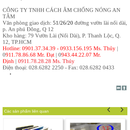
CÔNG TY TNHH CÁCH ÂM CHỐNG NÓNG AN
TÂM
Văn phòng giao dịch:
51/26/20
đường vườn lài nối dài,
p. An phú Đông, Q 12
Kho hàng: 79 Vườn Lài (Nối Dài), P. Thanh Lộc
, Q.
12, TP.HCM
Hotline: 0901.37.34.39 - 0933.156.195 Ms. Thủy
|
0
911.78.86.68 Mr. Đạt
| 0
943.44.22.07 Mr.
Định
|
0911.78.28.28 Ms. Thúy
Điện thoại: 028.6282 2250 - Fax: 028.6282 0433
Các sản phẩm liên quan