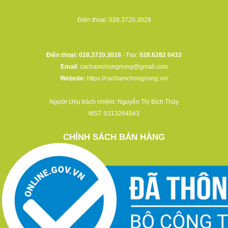
Điện thoại:
028.3720.3028
Điện thoại: 028.3720.3028
- Fax:
028.6282 0433
Email
:
cachamchongnong@gmail.com
Website:
https://cachamchongnong.vn/
Người chịu trách nhiệm: Nguyễn Thị Bích Thủy
MST: 0313264843
CHÍNH SÁCH BÁN HÀNG