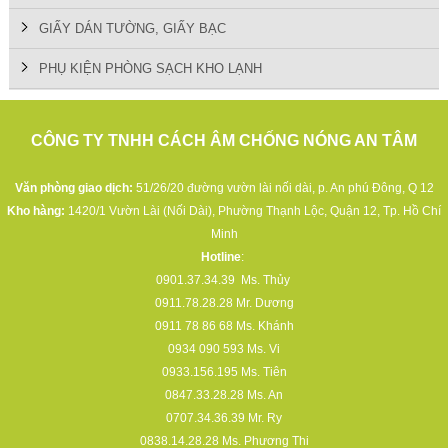
GIẤY DÁN TƯỜNG, GIẤY BẠC
PHỤ KIỆN PHÒNG SẠCH KHO LẠNH
CÔNG TY TNHH CÁCH ÂM CHỐNG NÓNG AN TÂM
Văn phòng giao dịch:
51/26/20 đường vườn lài nối dài, p. An phú Đông, Q 12
Kho hàng:
1420/1 Vườn Lài (Nối Dài), Phường Thạnh Lộc, Quận 12, Tp. Hồ Chí
Minh
Hotline
:
0901.37.34.39
Ms. Thủy
0911.78.28.28
Mr. Dương
0911 78 86 68
Ms. Khánh
0934 090 593
Ms. Vi
0933.156.195
Ms. Tiên
0847.33.28.28
Ms. An
0707.34.36.39
Mr. Ry
0838.14.28.28
Ms. Phương Thi