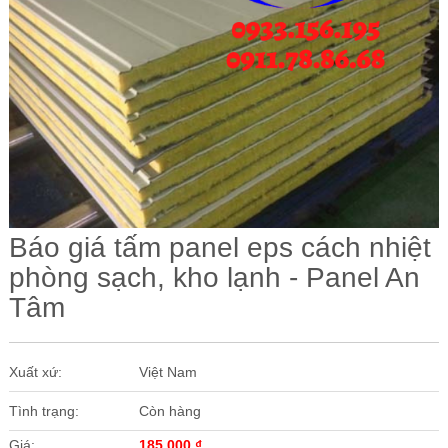
Các Loại Cửa
Ốc Vít
Cuộn Inox
Vật Liệu Cách Âm
Vật liệu Bảo Ôn | Cách Âm Chống Nóng An Tâm
Vật Liệu Bọc Lót Hàng Hóa
Báo giá tấm panel eps cách nhiệt
Tấm lấy Sáng polycarbonate
phòng sạch, kho lạnh - Panel An
Giấy Dán Tường, Giấy Bạc
Tâm
Phụ Kiện Phòng Sạch Kho Lạnh
Xuất xứ:
Việt Nam
Tình trạng:
Còn hàng
Giá:
185.000
₫